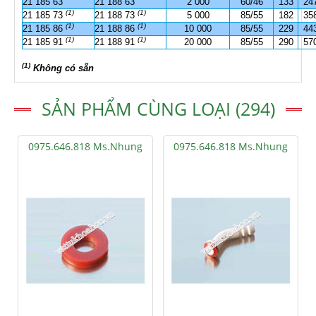
21 185 63
21 188 63
2 000
60/46
133
24
(1)
(1)
21 185 73
21 188 73
5 000
85/55
182
35
(1)
(1)
21 185 86
21 188 86
10 000
85/55
229
44
(1)
(1)
21 185 91
21 188 91
20 000
85/55
290
57
(1)
Không có sẵn
SẢN PHẨM CÙNG LOẠI (294)
0975.646.818 Ms.Nhung
0975.646.818 Ms.Nhung