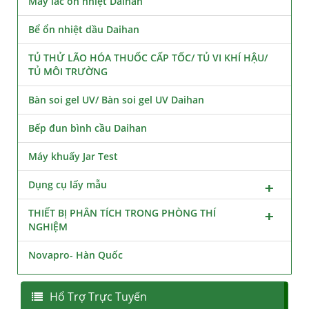
Máy lắc ổn nhiệt Daihan
Bể ổn nhiệt dầu Daihan
TỦ THỬ LÃO HÓA THUỐC CẤP TỐC/ TỦ VI KHÍ HẬU/
TỦ MÔI TRƯỜNG
Bàn soi gel UV/ Bàn soi gel UV Daihan
Bếp đun bình cầu Daihan
Máy khuấy Jar Test
Dụng cụ lấy mẫu
THIẾT BỊ PHÂN TÍCH TRONG PHÒNG THÍ
NGHIỆM
Novapro- Hàn Quốc
Hổ Trợ Trực Tuyến