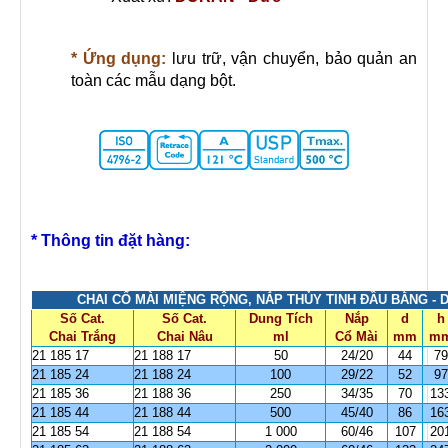
* Ứng dụng:
lưu trữ, vận chuyển, bảo quản an
toàn các mẫu dạng bột.
* Thông tin đặt hàng:
CHAI CỔ MÀI MIỆNG RỘNG, NẮP THỦY TINH ĐẦU BẰNG - 
Số Cat.
Số Cat.
Dung Tích
Nắp
d
h
Chai Trắng
Chai Nâu
ml
Cổ Mài
mm
m
21 185 17
21 188 17
50
24/20
44
79
21 185 24
21 188 24
100
29/22
52
97
21 185 36
21 188 36
250
34/35
70
13
21 185 44
21 188 44
500
45/40
86
16
21 185 54
21 188 54
1 000
60/46
107
20