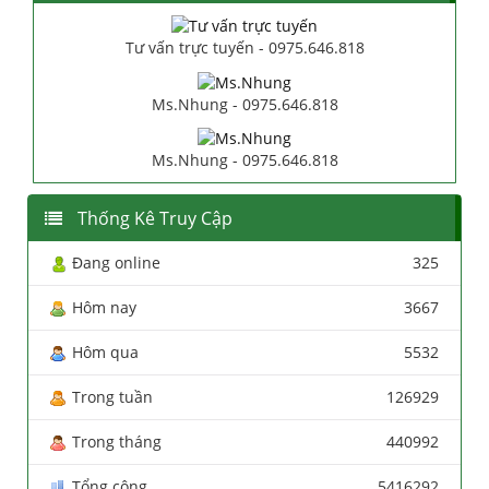
Tư vấn trực tuyến - 0975.646.818
Ms.Nhung - 0975.646.818
Ms.Nhung - 0975.646.818
Thống Kê Truy Cập
Đang online
325
Hôm nay
3667
Hôm qua
5532
Trong tuần
126929
Trong tháng
440992
Tổng cộng
5416292