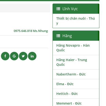
Lĩnh Vực
Thiết bị chăn nuôi - Thú
y
0975.646.818 Ms.Nhung
Hãng
Hãng Novapro - Hàn
Quốc
ẽ
Hãng Haier - Trung
Quốc
Nabertherm - Đức
Elma - Đức
Hettich - Đức
Memmert - Đức