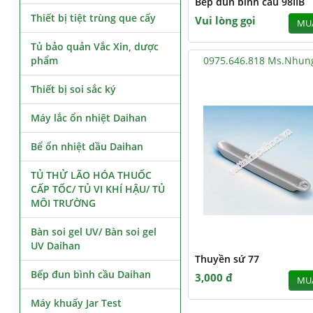
Bếp đun bình cầu 98IIB
Thiết bị tiệt trùng que cấy
Vui lòng gọi
MU
Tủ bảo quản Vắc Xin, dược
phẩm
0975.646.818 Ms.Nhun
Thiết bị soi sắc ký
Máy lắc ổn nhiệt Daihan
Bể ổn nhiệt dầu Daihan
TỦ THỬ LÃO HÓA THUỐC
CẤP TỐC/ TỦ VI KHÍ HẬU/ TỦ
MÔI TRƯỜNG
Bàn soi gel UV/ Bàn soi gel
UV Daihan
Thuyền sứ 77
Bếp đun bình cầu Daihan
3,000 đ
MU
Máy khuấy Jar Test