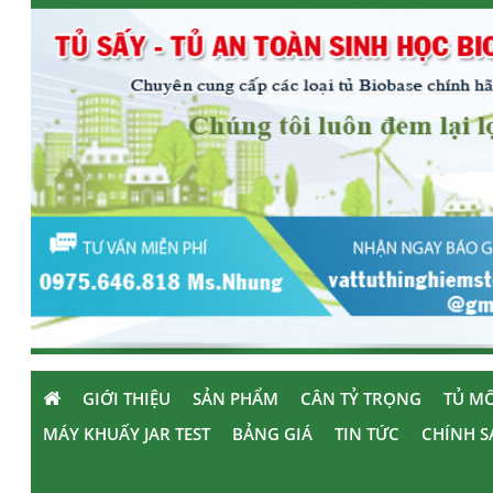
GIỚI THIỆU
SẢN PHẨM
CÂN TỶ TRỌNG
TỦ MÔ
MÁY KHUẤY JAR TEST
BẢNG GIÁ
TIN TỨC
CHÍNH S