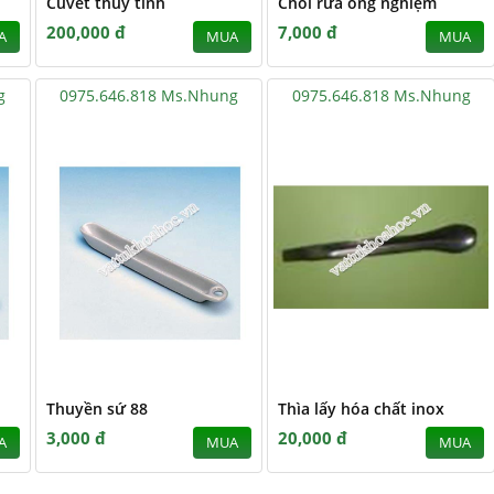
Cuvét thủy tinh
Chổi rửa ống nghiệm
200,000 đ
7,000 đ
A
MUA
MUA
g
0975.646.818 Ms.Nhung
0975.646.818 Ms.Nhung
Thuyền sứ 88
Thìa lấy hóa chất inox
3,000 đ
20,000 đ
A
MUA
MUA