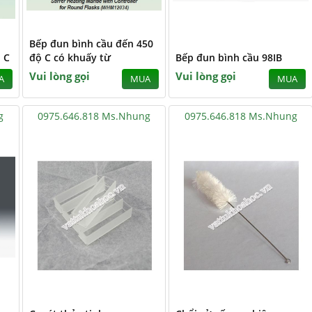
Bếp đun bình cầu đến 450
 C
độ C có khuấy từ
Bếp đun bình cầu 98IB
Vui lòng gọi
Vui lòng gọi
A
MUA
MUA
g
0975.646.818 Ms.Nhung
0975.646.818 Ms.Nhung