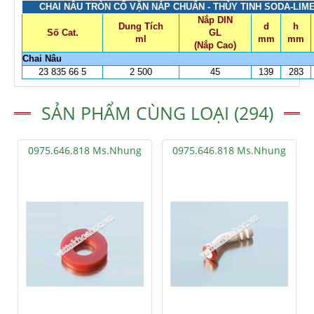
CHAI NÂU TRÒN CỔ VẶN NẮP CHUẨN - THỦY TINH SODA-LIME
Nắp DIN
Dung Tích
d
h
Số Cat.
GL
ml
mm
mm
(Nắp Cao)
Chai Nâu
23 835 66 5
2 500
45
139
283
SẢN PHẨM CÙNG LOẠI (294)
0975.646.818 Ms.Nhung
0975.646.818 Ms.Nhung