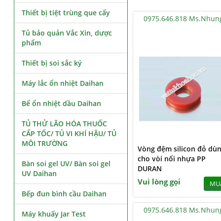
Thiết bị tiệt trùng que cấy
0975.646.818 Ms.Nhun
Tủ bảo quản Vắc Xin, dược
phẩm
Thiết bị soi sắc ký
Máy lắc ổn nhiệt Daihan
Bể ổn nhiệt dầu Daihan
TỦ THỬ LÃO HÓA THUỐC
CẤP TỐC/ TỦ VI KHÍ HẬU/ TỦ
MÔI TRƯỜNG
Vòng đệm silicon đỏ dù
cho vòi nối nhựa PP
Bàn soi gel UV/ Bàn soi gel
DURAN
UV Daihan
Vui lòng gọi
MU
Bếp đun bình cầu Daihan
0975.646.818 Ms.Nhun
Máy khuấy Jar Test