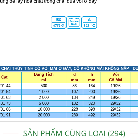
ng để lấy hóa chất trong chai qua vòi ở đáy.
CHAI THỦY TINH CÓ VÒI MÀI Ở ĐÁY, CỔ KHÔNG MÀI KHÔNG NẮP - D
Dung Tích
d
h
Vòi
 Cat.
ml
mm
mm
Cổ Mài
701 44
500
86
164
19/26
701 54
1 000
107
200
19/26
701 63
2 000
134
249
19/26
701 73
5 000
182
320
29/32
701 86
10 000
228
398
29/32
701 91
20 000
289
492
29/32
SẢN PHẨM CÙNG LOẠI (294)