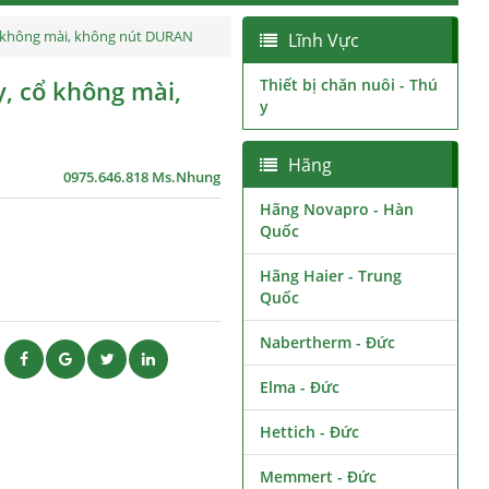
cổ không mài, không nút DURAN
Lĩnh Vực
y, cổ không mài,
Thiết bị chăn nuôi - Thú
y
Hãng
0975.646.818 Ms.Nhung
Hãng Novapro - Hàn
Quốc
Hãng Haier - Trung
Quốc
Nabertherm - Đức
ẽ
Elma - Đức
Hettich - Đức
Memmert - Đức