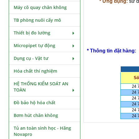
* Ứng dụng:
sử dụ
Máy cô quay chân không
TB phòng nuôi cấy mô
Thiết bị đo lường
Micropipet tự động
* Thông tin đặt hàng:
Dụng cụ - Vật tư
Hóa chất thí nghiệm
Số
HỆ THỐNG KIỂM SOÁT AN
24 
TOÀN
24 
24 
Đồ bảo hộ hóa chất
24 
24 
Bơm hút chân không
24 
Tủ an toàn sinh học - Hãng
Novapro