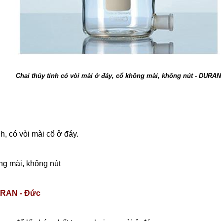
Chai thủy tinh có vòi mài ở đáy, cổ không mài, không nút - DURA
nh, có vòi mài cổ ở đáy.
ng mài, không nút
RAN - Đức