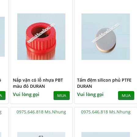
ó
Nắp vặn có lỗ nhựa PBT
Tấm đệm silicon phủ PTFE
màu đỏ DURAN
DURAN
Vui lòng gọi
Vui lòng gọi
A
MUA
MUA
g
0975.646.818 Ms.Nhung
0975.646.818 Ms.Nhung