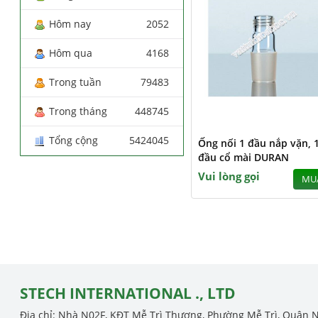
Hôm nay
2052
Hôm qua
4168
Trong tuần
79483
Trong tháng
448745
Tổng cộng
5424045
Ống nối 1 đầu nắp vặn, 
đầu cổ mài DURAN
Vui lòng gọi
MU
STECH INTERNATIONAL ., LTD
Địa chỉ: Nhà N02F, KĐT Mễ Trì Thượng, Phường Mễ Trì, Quận 