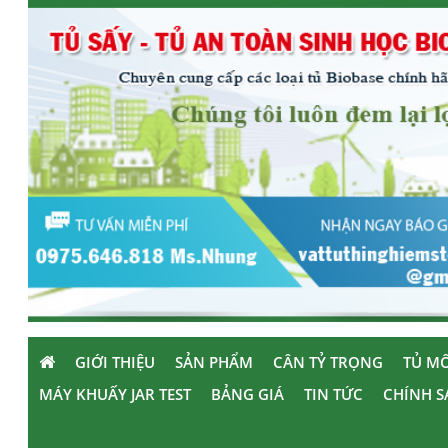
GIỚI THIỆU
SẢN PHẨM
CÂN TỶ TRỌNG
TỦ MÔ
MÁY KHUẤY JAR TEST
BẢNG GIÁ
TIN TỨC
CHÍNH S