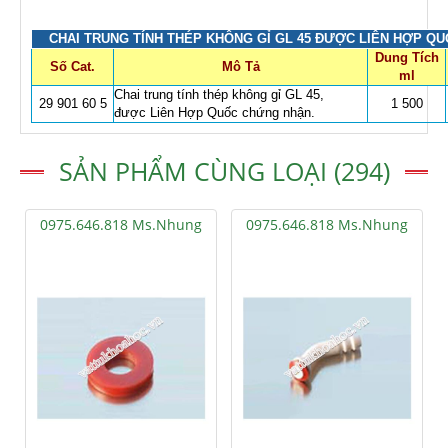
CHAI TRUNG TÍNH THÉP KHÔNG GỈ GL 45 ĐƯỢC LIÊN HỢP Q
Dung Tích
Số Cat.
Mô Tả
ml
Chai trung tính thép không gỉ GL 45,
29 901 60 5
1 500
được Liên Hợp Quốc chứng nhận.
SẢN PHẨM CÙNG LOẠI (294)
0975.646.818 Ms.Nhung
0975.646.818 Ms.Nhung