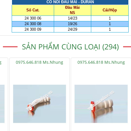
CO NỐI ĐẦU MÀI - DURAN
Đầu Mài
Số Cat.
Cái/Hộp
NS
24 300 06
14/23
1
24 300 08
19/26
1
24 300 09
24/29
1
SẢN PHẨM CÙNG LOẠI (294)
g
0975.646.818 Ms.Nhung
0975.646.818 Ms.Nhung