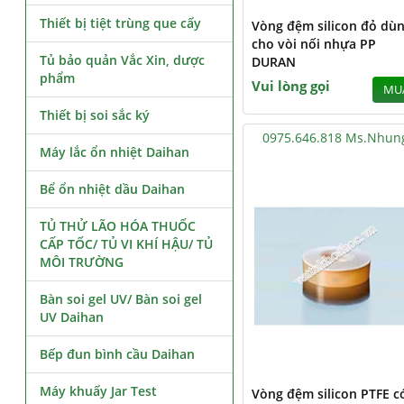
Thiết bị tiệt trùng que cấy
Vòng đệm silicon đỏ dù
cho vòi nối nhựa PP
Tủ bảo quản Vắc Xin, dược
DURAN
phẩm
Vui lòng gọi
MU
Thiết bị soi sắc ký
0975.646.818 Ms.Nhun
Máy lắc ổn nhiệt Daihan
Bể ổn nhiệt dầu Daihan
TỦ THỬ LÃO HÓA THUỐC
CẤP TỐC/ TỦ VI KHÍ HẬU/ TỦ
MÔI TRƯỜNG
Bàn soi gel UV/ Bàn soi gel
UV Daihan
Bếp đun bình cầu Daihan
Máy khuấy Jar Test
Vòng đệm silicon PTFE c