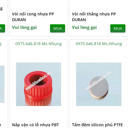
ng
Vòi nối cong nhựa PP
Vòi nối thẳng nhựa PP
DURAN
DURAN
Vui lòng gọi
Vui lòng gọi
A
MUA
MUA
g
0975.646.818 Ms.Nhung
0975.646.818 Ms.Nhung
ó
Nắp vặn có lỗ nhựa PBT
Tấm đệm silicon phủ PTFE