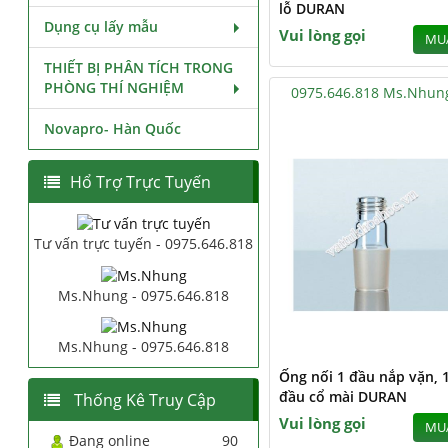
lỗ DURAN
Dụng cụ lấy mẫu
Vui lòng gọi
MU
THIẾT BỊ PHÂN TÍCH TRONG
PHÒNG THÍ NGHIỆM
0975.646.818 Ms.Nhun
Novapro- Hàn Quốc
Hổ Trợ Trực Tuyến
Tư vấn trực tuyến - 0975.646.818
Ms.Nhung - 0975.646.818
Ms.Nhung - 0975.646.818
Ống nối 1 đầu nắp vặn, 
đầu cổ mài DURAN
Thống Kê Truy Cập
Vui lòng gọi
MU
Đang online
90