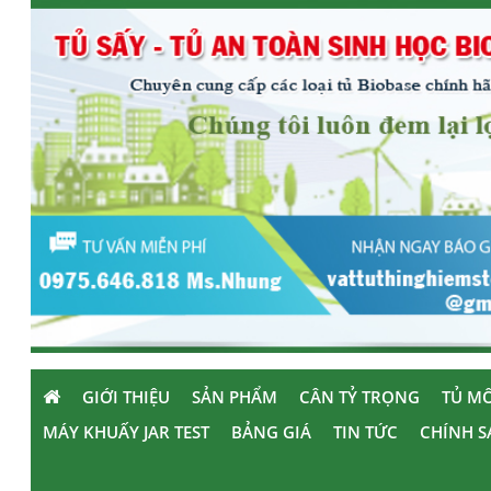
GIỚI THIỆU
SẢN PHẨM
CÂN TỶ TRỌNG
TỦ MÔ
MÁY KHUẤY JAR TEST
BẢNG GIÁ
TIN TỨC
CHÍNH S