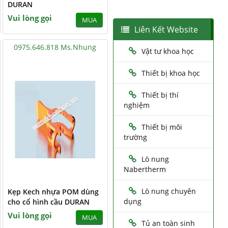
DURAN
Vui lòng gọi
MUA
Liên Kết Website
0975.646.818 Ms.Nhung
Vật tư khoa học
Thiết bị khoa học
Thiết bị thí
nghiệm
Thiết bị môi
trường
Lò nung
Nabertherm
Lò nung chuyên
Kẹp Kech nhựa POM dùng
dụng
cho cổ hình cầu DURAN
Vui lòng gọi
MUA
Tủ an toàn sinh