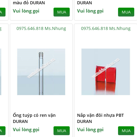
màu đỏ DURAN
DURAN
Vui lòng gọi
Vui lòng gọi
A
MUA
MUA
g
0975.646.818 Ms.Nhung
0975.646.818 Ms.Nhung
1
Ống tuýp có ren vặn
Nắp vặn đôi nhựa PBT
DURAN
DURAN
Vui lòng gọi
Vui lòng gọi
A
MUA
MUA