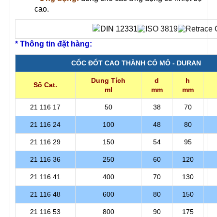
cao.
* Thông tin đặt hàng:
CỐC ĐỐT CAO THÀNH CÓ MỎ - DURAN
Dung Tích
d
h
Số Cat.
ml
mm
mm
21 116 17
50
38
70
21 116 24
100
48
80
21 116 29
150
54
95
21 116 36
250
60
120
21 116 41
400
70
130
21 116 48
600
80
150
21 116 53
800
90
175