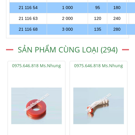
21 116 54
1 000
95
180
21 116 63
2 000
120
240
21 116 68
3 000
135
280
SẢN PHẨM CÙNG LOẠI (294)
0975.646.818 Ms.Nhung
0975.646.818 Ms.Nhung