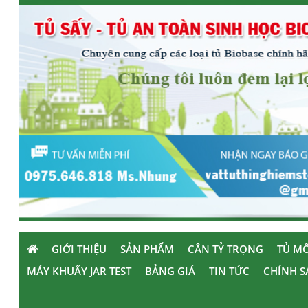
GIỚI THIỆU
SẢN PHẨM
CÂN TỶ TRỌNG
TỦ MÔ
MÁY KHUẤY JAR TEST
BẢNG GIÁ
TIN TỨC
CHÍNH S