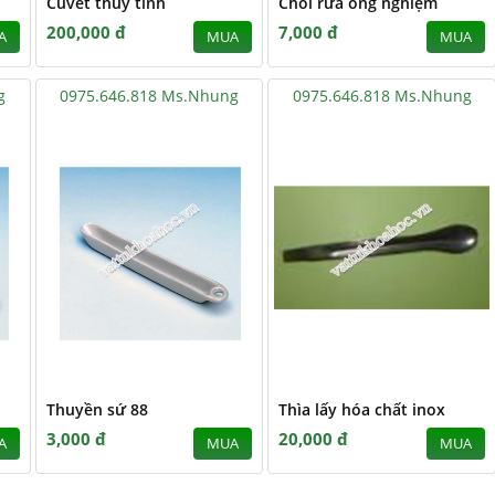
Cuvét thủy tinh
Chổi rửa ống nghiệm
200,000 đ
7,000 đ
A
MUA
MUA
g
0975.646.818 Ms.Nhung
0975.646.818 Ms.Nhung
Thuyền sứ 88
Thìa lấy hóa chất inox
3,000 đ
20,000 đ
A
MUA
MUA