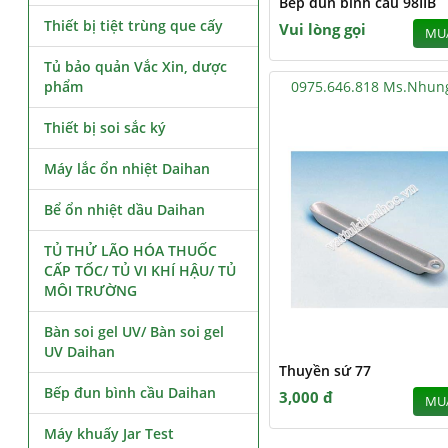
Bếp đun bình cầu 98IIB
Thiết bị tiệt trùng que cấy
Vui lòng gọi
MU
Tủ bảo quản Vắc Xin, dược
phẩm
0975.646.818 Ms.Nhun
Thiết bị soi sắc ký
Máy lắc ổn nhiệt Daihan
Bể ổn nhiệt dầu Daihan
TỦ THỬ LÃO HÓA THUỐC
CẤP TỐC/ TỦ VI KHÍ HẬU/ TỦ
MÔI TRƯỜNG
Bàn soi gel UV/ Bàn soi gel
UV Daihan
Thuyền sứ 77
Bếp đun bình cầu Daihan
3,000 đ
MU
Máy khuấy Jar Test