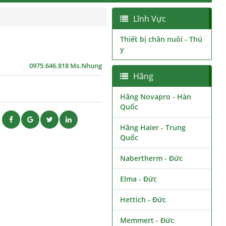
Lĩnh Vực
Thiết bị chăn nuôi - Thú
y
0975.646.818 Ms.Nhung
Hãng
Hãng Novapro - Hàn
Quốc
ẽ
Hãng Haier - Trung
Quốc
Nabertherm - Đức
Elma - Đức
Hettich - Đức
Memmert - Đức