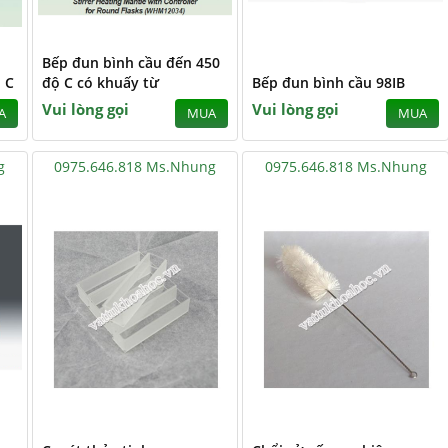
Bếp đun bình cầu đến 450
 C
độ C có khuấy từ
Bếp đun bình cầu 98IB
Vui lòng gọi
Vui lòng gọi
A
MUA
MUA
g
0975.646.818 Ms.Nhung
0975.646.818 Ms.Nhung