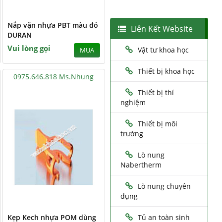
Nắp vặn nhựa PBT màu đỏ
Liên Kết Website
DURAN
Vui lòng gọi
Vật tư khoa học
MUA
Thiết bị khoa học
0975.646.818 Ms.Nhung
Thiết bị thí
nghiệm
Thiết bị môi
trường
Lò nung
Nabertherm
Lò nung chuyên
dụng
Kẹp Kech nhựa POM dùng
Tủ an toàn sinh