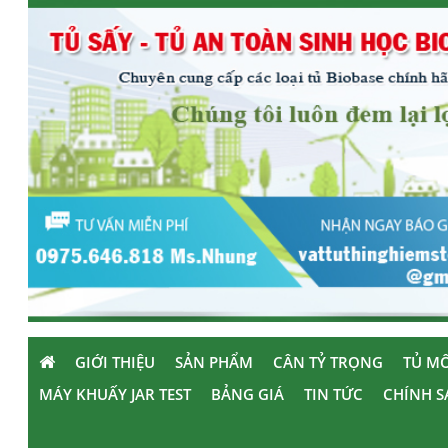
GIỚI THIỆU
SẢN PHẨM
CÂN TỶ TRỌNG
TỦ MÔ
MÁY KHUẤY JAR TEST
BẢNG GIÁ
TIN TỨC
CHÍNH S