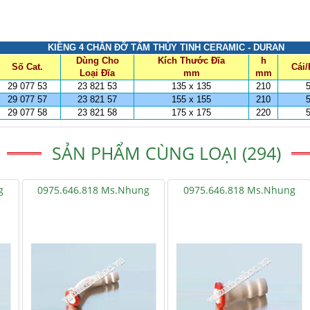
KIỀNG 4 CHÂN ĐỠ TẤM THỦY TINH CERAMIC - DURAN
Dùng Cho
Kích Thước Đĩa
h
Số Cat.
Cái
Loại Đĩa
mm
mm
29 077 53
23 821 53
135 x 135
210
29 077 57
23 821 57
155 x 155
210
29 077 58
23 821 58
175 x 175
220
SẢN PHẨM CÙNG LOẠI (294)
g
0975.646.818 Ms.Nhung
0975.646.818 Ms.Nhung