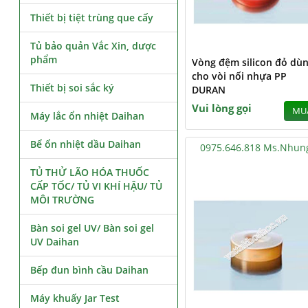
Thiết bị tiệt trùng que cấy
Tủ bảo quản Vắc Xin, dược
phẩm
Vòng đệm silicon đỏ dù
cho vòi nối nhựa PP
Thiết bị soi sắc ký
DURAN
Vui lòng gọi
MU
Máy lắc ổn nhiệt Daihan
Bể ổn nhiệt dầu Daihan
0975.646.818 Ms.Nhun
TỦ THỬ LÃO HÓA THUỐC
CẤP TỐC/ TỦ VI KHÍ HẬU/ TỦ
MÔI TRƯỜNG
Bàn soi gel UV/ Bàn soi gel
UV Daihan
Bếp đun bình cầu Daihan
Máy khuấy Jar Test