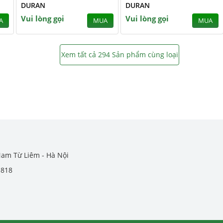
DURAN
DURAN
Vui lòng gọi
Vui lòng gọi
A
MUA
MUA
Xem tất cả 294 Sản phẩm cùng loại
Nam Từ Liêm - Hà Nội
.818