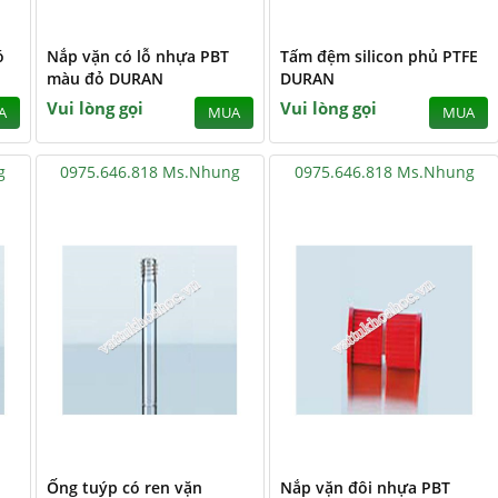
ó
Nắp vặn có lỗ nhựa PBT
Tấm đệm silicon phủ PTFE
màu đỏ DURAN
DURAN
Vui lòng gọi
Vui lòng gọi
A
MUA
MUA
g
0975.646.818 Ms.Nhung
0975.646.818 Ms.Nhung
1
Ống tuýp có ren vặn
Nắp vặn đôi nhựa PBT