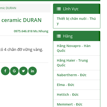
ramic DURAN
Lĩnh Vực
nh ceramic DURAN
Thiết bị chăn nuôi - Thú
y
0975.646.818 Ms.Nhung
Hãng
Hãng Novapro - Hàn
 có 4 chân đỡ vững vàng.
Quốc
Hãng Haier - Trung
Quốc
ẽ
Nabertherm - Đức
Elma - Đức
Hettich - Đức
Memmert - Đức