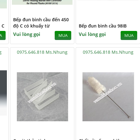
Bếp đun bình cầu đến 450
 C
độ C có khuấy từ
Bếp đun bình cầu 98IB
Vui lòng gọi
Vui lòng gọi
A
MUA
MUA
g
0975.646.818 Ms.Nhung
0975.646.818 Ms.Nhung