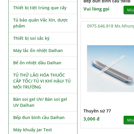
Bếp đun bình cầu 98IIB
Thiết bị tiệt trùng que cấy
Vui lòng gọi
MU
Tủ bảo quản Vắc Xin, dược
phẩm
0975.646.818 Ms.Nhun
Thiết bị soi sắc ký
Máy lắc ổn nhiệt Daihan
Bể ổn nhiệt dầu Daihan
TỦ THỬ LÃO HÓA THUỐC
CẤP TỐC/ TỦ VI KHÍ HẬU/ TỦ
MÔI TRƯỜNG
Bàn soi gel UV/ Bàn soi gel
UV Daihan
Thuyền sứ 77
Bếp đun bình cầu Daihan
3,000 đ
MU
Máy khuấy Jar Test