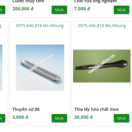
Cuvét thủy tinh
Chổi rửa ống nghiệm
200,000 đ
7,000 đ
A
MUA
MUA
g
0975.646.818 Ms.Nhung
0975.646.818 Ms.Nhung
Thuyền sứ 88
Thìa lấy hóa chất inox
3,000 đ
20,000 đ
A
MUA
MUA