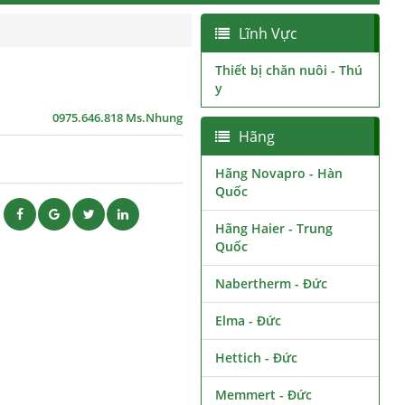
Lĩnh Vực
Thiết bị chăn nuôi - Thú
y
0975.646.818 Ms.Nhung
Hãng
Hãng Novapro - Hàn
Quốc
ẽ
Hãng Haier - Trung
Quốc
Nabertherm - Đức
Elma - Đức
Hettich - Đức
Memmert - Đức