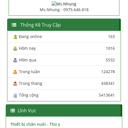
Ms.Nhung - 0975.646.818
Thống Kê Truy Cập
Đang online
163
Hôm nay
1016
Hôm qua
5532
Trong tuần
124278
Trong tháng
438341
Tổng cộng
5413641
Lĩnh Vực
Thiết bị chăn nuôi - Thú y