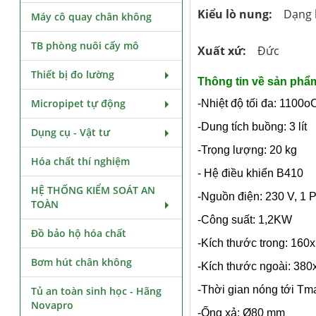
Kiểu lò nung:
Dạng 
Máy cô quay chân không
TB phòng nuôi cấy mô
Xuất xứ:
Đức
Thiết bị đo lường
Thông tin về sản phẩ
Micropipet tự động
-Nhiệt độ tối đa: 1100o
-Dung tích buồng: 3 lít
Dụng cụ - Vật tư
-Trọng lượng: 20 kg
Hóa chất thí nghiệm
- Hệ điều khiển B410
HỆ THỐNG KIỂM SOÁT AN
-Nguồn điện: 230 V, 1 
TOÀN
-Công suất: 1,2KW
Đồ bảo hộ hóa chất
-Kích thước trong: 16
Bơm hút chân không
-Kích thước ngoài: 38
-Thời gian nóng tới Tm
Tủ an toàn sinh học - Hãng
Novapro
-Ống xả: Ø80 mm