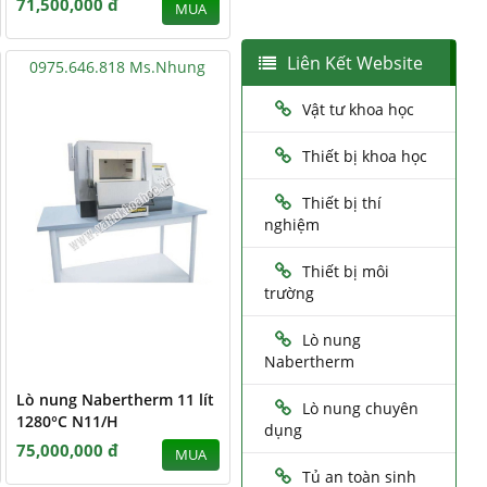
71,500,000 đ
MUA
Liên Kết Website
0975.646.818 Ms.Nhung
Vật tư khoa học
Thiết bị khoa học
Thiết bị thí
nghiệm
Thiết bị môi
trường
Lò nung
Nabertherm
Lò nung Nabertherm 11 lít
Lò nung chuyên
1280°C N11/H
dụng
75,000,000 đ
MUA
Tủ an toàn sinh