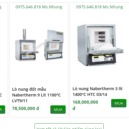
g
0975.646.818 Ms.Nhung
0975.646.818 Ms.Nhung
Lò nung Nabertherm 3 lít
Lò nung đốt mẫu
1400°C HTC 03/14
C
Nabertherm 9 Lít 1100°C
LVT9/11
168,000,000
MUA
78,500,000 đ
đ
A
MUA