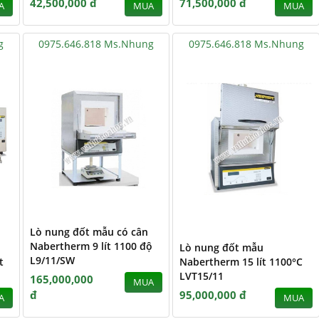
42,500,000 đ
71,500,000 đ
A
MUA
MUA
g
0975.646.818 Ms.Nhung
0975.646.818 Ms.Nhung
Lò nung đốt mẫu có cân
Nabertherm 9 lít 1100 độ
Lò nung đốt mẫu
L9/11/SW
t
Nabertherm 15 lít 1100°C
LVT15/11
165,000,000
MUA
đ
95,000,000 đ
A
MUA