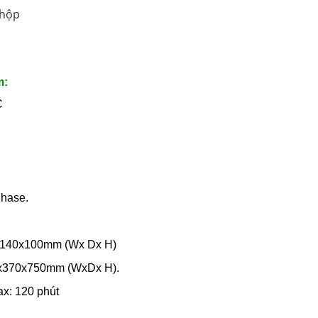
hộp
m:
C
Phase.
0x140x100mm (Wx Dx H)
0x370x750mm (WxDx H).
ax: 120 phút