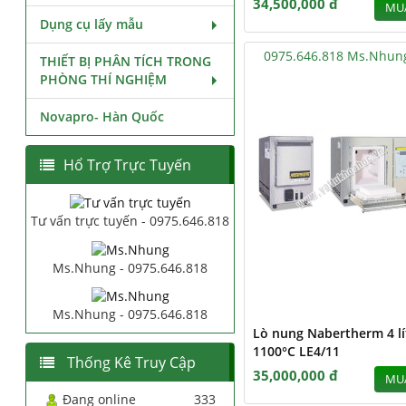
34,500,000 đ
MU
Dụng cụ lấy mẫu
0975.646.818 Ms.Nhun
THIẾT BỊ PHÂN TÍCH TRONG
PHÒNG THÍ NGHIỆM
Novapro- Hàn Quốc
Hổ Trợ Trực Tuyến
Tư vấn trực tuyến - 0975.646.818
Ms.Nhung - 0975.646.818
Ms.Nhung - 0975.646.818
Lò nung Nabertherm 4 lí
1100°C LE4/11
Thống Kê Truy Cập
35,000,000 đ
MU
Đang online
333