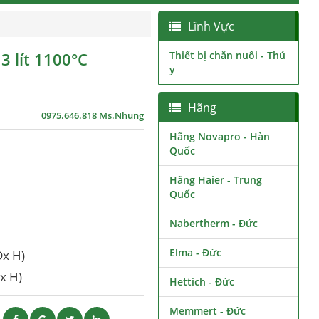
Lĩnh Vực
 lít 1100°C
Thiết bị chăn nuôi - Thú
y
Hãng
0975.646.818 Ms.Nhung
Hãng Novapro - Hàn
Quốc
Hãng Haier - Trung
Quốc
Nabertherm - Đức
Elma - Đức
x H)
x H)
Hettich - Đức
Memmert - Đức