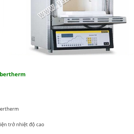
abertherm
rtherm
iện trở nhiệt độ cao