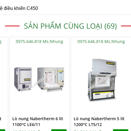
hệ điều khiển C450
SẢN PHẨM CÙNG LOẠI (69)
g
0975.646.818 Ms.Nhung
0975.646.818 Ms.Nhung
t
Lò nung Nabertherm 6 lít
Lò nung Nabertherm 5 lít
1100°C LE6/11
1200°C LT5/12