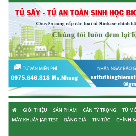
GIỚI THIỆU
SẢN PHẨM
CÂN TỶ TRỌNG
TỦ MÔ
MÁY KHUẤY JAR TEST
BẢNG GIÁ
TIN TỨC
CHÍNH S