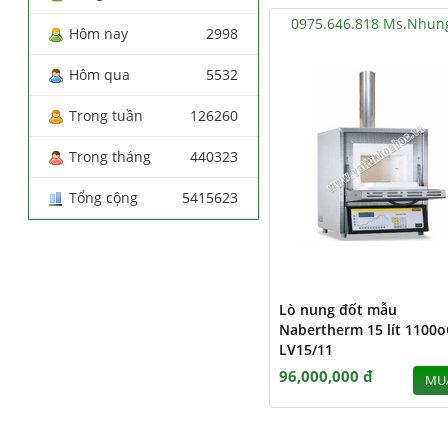
0975.646.818 Ms.Nhun
Hôm nay
2998
Hôm qua
5532
Trong tuần
126260
Trong tháng
440323
Tổng cộng
5415623
Lò nung đốt mẫu
Nabertherm 15 lít 1100o
LV15/11
96,000,000 đ
MU