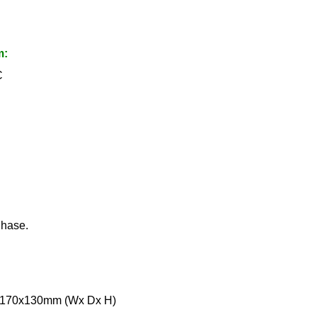
m:
C
Phase.
0x170x130mm (Wx Dx H)