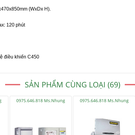
0x470x850mm (WxDx H).
ax: 120 phút
hệ điều khiển C450
SẢN PHẨM CÙNG LOẠI (69)
g
0975.646.818 Ms.Nhung
0975.646.818 Ms.Nhung