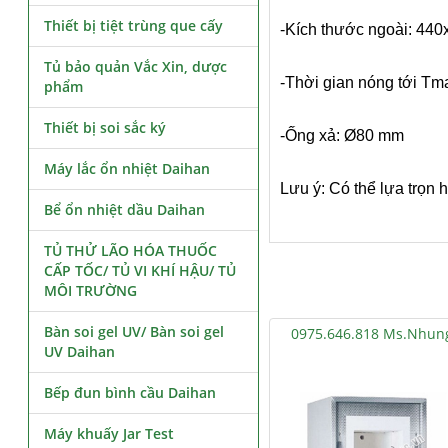
Thiết bị tiệt trùng que cấy
-Kích thước ngoài: 44
Tủ bảo quản Vắc Xin, dược
-Thời gian nóng tới Tm
phẩm
Thiết bị soi sắc ký
-Ống xả: Ø80 mm
Máy lắc ổn nhiệt Daihan
Lưu ý: Có thể lựa trọn 
Bể ổn nhiệt dầu Daihan
TỦ THỬ LÃO HÓA THUỐC
CẤP TỐC/ TỦ VI KHÍ HẬU/ TỦ
MÔI TRƯỜNG
Bàn soi gel UV/ Bàn soi gel
0975.646.818 Ms.Nhun
UV Daihan
Bếp đun bình cầu Daihan
Máy khuấy Jar Test