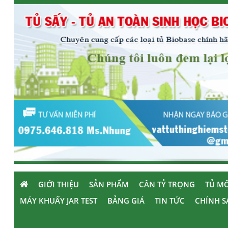
GIỚI THIỆU
SẢN PHẨM
CÂN TỶ TRỌNG
TỦ MÔ
MÁY KHUẤY JAR TEST
BẢNG GIÁ
TIN TỨC
CHÍNH S