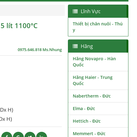
Lĩnh Vực
 lít 1100°C
Thiết bị chăn nuôi - Thú
y
Hãng
0975.646.818 Ms.Nhung
Hãng Novapro - Hàn
Quốc
Hãng Haier - Trung
Quốc
Nabertherm - Đức
Elma - Đức
Dx H)
Dx H)
Hettich - Đức
Memmert - Đức