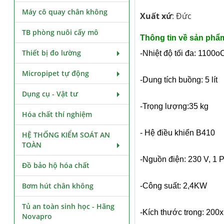
Máy cô quay chân không
Xuất xứ
: Đức
TB phòng nuôi cấy mô
Thông tin về sản phẩ
Thiết bị đo lường
-Nhiệt độ tối đa: 1100o
Micropipet tự động
-Dung tích buồng: 5 lít
Dụng cụ - Vật tư
-Trọng lượng:35 kg
Hóa chất thí nghiệm
- Hệ điều khiển B410
HỆ THỐNG KIỂM SOÁT AN
TOÀN
-Nguồn điện: 230 V, 1 
Đồ bảo hộ hóa chất
Bơm hút chân không
-Công suất: 2,4KW
Tủ an toàn sinh học - Hãng
-Kích thước trong: 20
Novapro