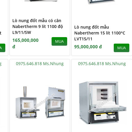
Lò nung đốt mẫu có cân
Nabertherm 9 lít 1100 độ
Lò nung đốt mẫu
L9/11/SW
t
Nabertherm 15 lít 1100°C
LVT15/11
165,000,000
MUA
đ
95,000,000 đ
A
MUA
g
0975.646.818 Ms.Nhung
0975.646.818 Ms.Nhung