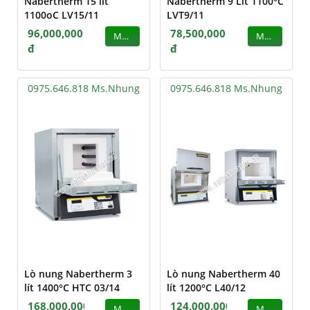
Nabertherm 15 lít
Nabertherm 9 Lít 1100°C
1100oC LV15/11
LVT9/11
96,000,000
78,500,000
MUA
MUA
đ
đ
0975.646.818 Ms.Nhung
0975.646.818 Ms.Nhung
Lò nung Nabertherm 3
Lò nung Nabertherm 40
lít 1400°C HTC 03/14
lít 1200°C L40/12
168,000,000
124,000,000
MUA
MUA