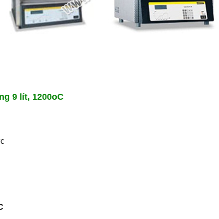
g 9 lít, 1200oC
ức
C