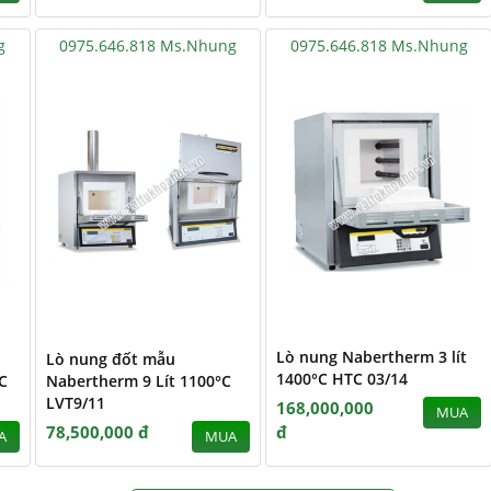
g
0975.646.818 Ms.Nhung
0975.646.818 Ms.Nhung
Lò nung Nabertherm 3 lít
Lò nung đốt mẫu
1400°C HTC 03/14
C
Nabertherm 9 Lít 1100°C
LVT9/11
168,000,000
MUA
78,500,000 đ
đ
A
MUA