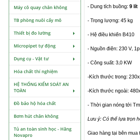
- Dung tích buồng:
9 lít
Máy cô quay chân không
TB phòng nuôi cấy mô
- Trọng lượng: 45 kg
Thiết bị đo lường
- Hệ điều khiển B410
Micropipet tự động
- Nguồn điện: 230 V, 1
Dụng cụ - Vật tư
- Công suất: 3,0 KW
Hóa chất thí nghiệm
-Kích thước trong: 23
HỆ THỐNG KIỂM SOÁT AN
TOÀN
-Kích thước ngoài: 48
Đồ bảo hộ hóa chất
- Thời gian nóng tới T
Bơm hút chân không
Lưu ý: Có thể lựa trọn 
Tủ an toàn sinh học - Hãng
Giao hàng tại bên mua 
Novapro