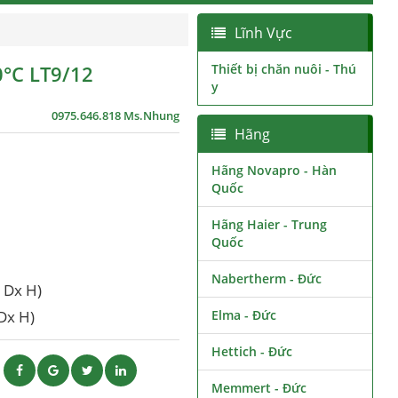
Lĩnh Vực
0°C LT9/12
Thiết bị chăn nuôi - Thú
y
0975.646.818 Ms.Nhung
Hãng
Hãng Novapro - Hàn
Quốc
Hãng Haier - Trung
Quốc
Nabertherm - Đức
 Dx H)
Dx H)
Elma - Đức
Hettich - Đức
ẽ
Memmert - Đức