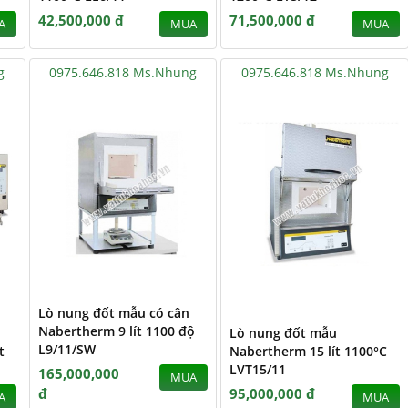
42,500,000 đ
71,500,000 đ
A
MUA
MUA
g
0975.646.818 Ms.Nhung
0975.646.818 Ms.Nhung
Lò nung đốt mẫu có cân
Nabertherm 9 lít 1100 độ
Lò nung đốt mẫu
L9/11/SW
t
Nabertherm 15 lít 1100°C
LVT15/11
165,000,000
MUA
đ
95,000,000 đ
A
MUA