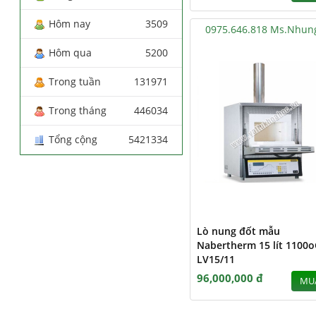
Hôm nay
3509
0975.646.818 Ms.Nhun
Hôm qua
5200
Trong tuần
131971
Trong tháng
446034
Tổng cộng
5421334
Lò nung đốt mẫu
Nabertherm 15 lít 1100o
LV15/11
96,000,000 đ
MU