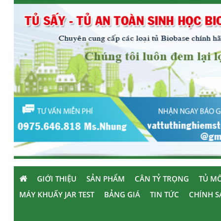
GIỚI THIỆU
SẢN PHẨM
CÂN TỶ TRỌNG
TỦ MÔ
MÁY KHUẤY JAR TEST
BẢNG GIÁ
TIN TỨC
CHÍNH S