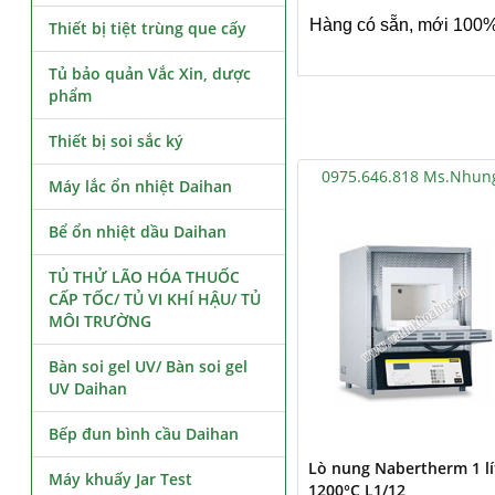
Hàng có sẵn, mới 100
Thiết bị tiệt trùng que cấy
Tủ bảo quản Vắc Xin, dược
phẩm
Thiết bị soi sắc ký
0975.646.818 Ms.Nhun
Máy lắc ổn nhiệt Daihan
Bể ổn nhiệt dầu Daihan
TỦ THỬ LÃO HÓA THUỐC
CẤP TỐC/ TỦ VI KHÍ HẬU/ TỦ
MÔI TRƯỜNG
Bàn soi gel UV/ Bàn soi gel
UV Daihan
Bếp đun bình cầu Daihan
Lò nung Nabertherm 1 lí
Máy khuấy Jar Test
1200°C L1/12