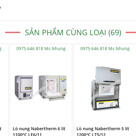
%
SẢN PHẨM CÙNG LOẠI (69)
g
0975.646.818 Ms.Nhung
0975.646.818 Ms.Nhung
t
Lò nung Nabertherm 6 lít
Lò nung Nabertherm 5 lít
1100°C LE6/11
1200°C LT5/12