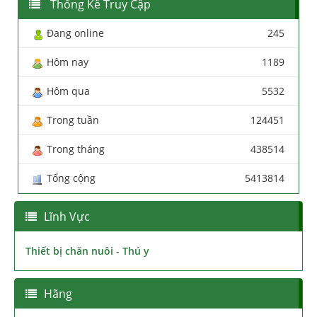
Thống Kê Truy Cập
Đang online
245
Hôm nay
1189
Hôm qua
5532
Trong tuần
124451
Trong tháng
438514
Tổng cộng
5413814
Lĩnh Vực
Thiết bị chăn nuôi - Thú y
Hãng