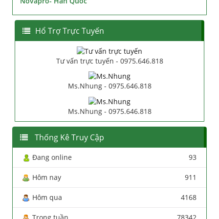
Novapro- Hàn Quốc
Hổ Trợ Trực Tuyến
Tư vấn trực tuyến - 0975.646.818
Ms.Nhung - 0975.646.818
Ms.Nhung - 0975.646.818
Thống Kê Truy Cập
Đang online
93
Hôm nay
911
Hôm qua
4168
Trong tuần
78342