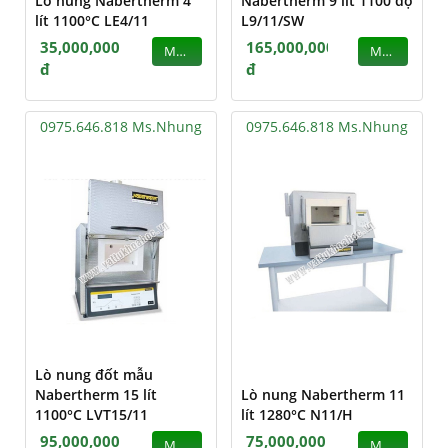
Lò nung Nabertherm 4
Nabertherm 9 lít 1100 độ
lít 1100°C LE4/11
L9/11/SW
35,000,000
165,000,000
MUA
MUA
đ
đ
0975.646.818 Ms.Nhung
0975.646.818 Ms.Nhung
Lò nung đốt mẫu
Nabertherm 15 lít
Lò nung Nabertherm 11
1100°C LVT15/11
lít 1280°C N11/H
95,000,000
75,000,000
MUA
MUA