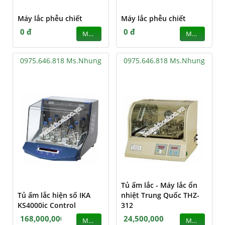
Máy lắc phễu chiết
Máy lắc phễu chiết
0 đ
0 đ
MUA
MUA
0975.646.818 Ms.Nhung
0975.646.818 Ms.Nhung
Tủ ấm lắc - Máy lắc ổn
Tủ ấm lắc hiện số IKA
nhiệt Trung Quốc THZ-
KS4000ic Control
312
168,000,000
24,500,000
MUA
MUA