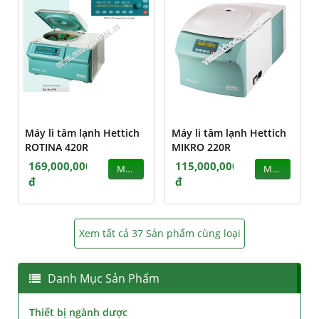
Máy li tâm lạnh Hettich
Máy li tâm lạnh Hettich
ROTINA 420R
MIKRO 220R
169,000,000
115,000,000
MUA
MUA
đ
đ
Xem tất cả 37 Sản phẩm cùng loại
Danh Mục Sản Phẩm
Thiết bị ngành dược