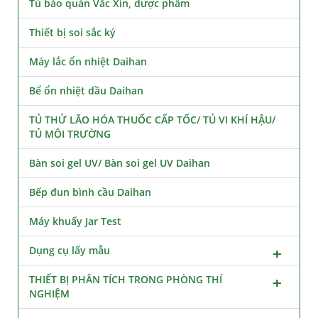
Tủ bảo quản Vắc Xin, dược phẩm
Thiết bị soi sắc ký
Máy lắc ổn nhiệt Daihan
Bể ổn nhiệt dầu Daihan
TỦ THỬ LÃO HÓA THUỐC CẤP TỐC/ TỦ VI KHÍ HẬU/
TỦ MÔI TRƯỜNG
Bàn soi gel UV/ Bàn soi gel UV Daihan
Bếp đun bình cầu Daihan
Máy khuấy Jar Test
Dụng cụ lấy mẫu
THIẾT BỊ PHÂN TÍCH TRONG PHÒNG THÍ
NGHIỆM