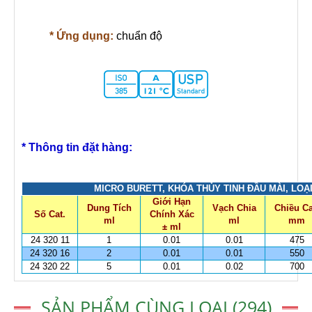
* Ứng dụng:
chuẩn độ
* Thông tin đặt hàng:
MICRO BURETT, KHÓA THỦY TINH ĐẦU MÀI, LOẠI
Giới Hạn
Dung Tích
Vạch Chia
Chiều C
Số Cat.
Chính Xác
ml
ml
mm
± ml
24 320 11
1
0.01
0.01
475
24 320 16
2
0.01
0.01
550
24 320 22
5
0.01
0.02
700
SẢN PHẨM CÙNG LOẠI (294)