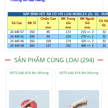
NẮP BÌNH HÚT ẨM CÓ VÒI LOẠI MOBILEX (GL 32) - DU
Chiều Cao
ĐK Trong
ĐK Ngoài
Cổ Vặ
Số Cat.
ĐK Vĩ
h
Gờ
Gờ
GL
mm
mm
mm
24 440 57
150
85
172
215 +/- 2
32
24 440 61
200
94
224
270 +/- 2
32
24 440 66
250
109
274
320 +/- 2
32
24 440 69
300
137
332
380 +/- 2
32
SẢN PHẨM CÙNG LOẠI (294)
0975.646.818 Ms.Nhung
0975.646.818 Ms.Nhung