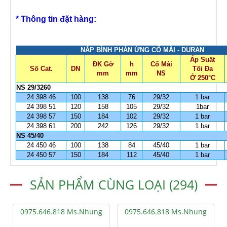
* Thông tin đặt hàng:
NẮP BÌNH PHẢN ỨNG CỔ MÀI - DURAN
Áp Suất
ĐK Gờ
h
Cổ Mài
Số Cat.
DN
Tối Đa
mm
mm
NS
Ở 250°C
NS 29/3260
24 398 46
100
138
76
29/32
1 bar
24 398 51
120
158
105
29/32
1bar
24 398 57
150
184
102
29/32
1 bar
24 398 61
200
242
126
29/32
1 bar
NS 45/40
24 450 46
100
138
84
45/40
1 bar
24 450 57
150
184
112
45/40
1 bar
SẢN PHẨM CÙNG LOẠI (294)
0975.646.818 Ms.Nhung
0975.646.818 Ms.Nhung