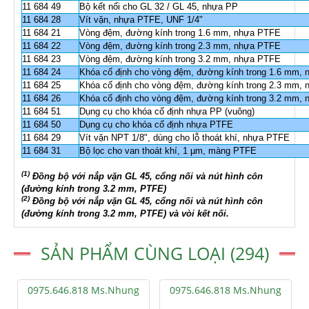
11 684 49
Bộ kết nối cho GL 32 / GL 45, nhựa PP
11 684 28
Vít vặn, nhựa PTFE, UNF 1/4"
11 684 21
Vòng đệm, đường kính trong 1.6 mm, nhựa PTFE
11 684 22
Vòng đệm, đường kính trong 2.3 mm, nhựa PTFE
11 684 23
Vòng đệm, đường kính trong 3.2 mm, nhựa PTFE
11 684 24
Khóa cố định cho vòng đệm, đường kính trong 1.6 mm,
11 684 25
Khóa cố định cho vòng đệm, đường kính trong 2.3 mm,
11 684 26
Khóa cố định cho vòng đệm, đường kính trong 3.2 mm,
11 684 51
Dụng cụ cho khóa cố định nhựa PP (vuông)
11 684 50
Dụng cụ cho khóa cố định nhựa PTFE
11 684 29
Vít vặn NPT 1/8", dùng cho lỗ thoát khí, nhựa PTFE
11 684 31
Bộ lọc cho van thoát khí, 1 µm, màng PTFE
(1)
Đồng bộ với nắp vặn GL 45, cổng nối và nút hình côn
(đường kính trong 3.2 mm, PTFE)
(2)
Đồng bộ với nắp vặn GL 45, cổng nối và nút hình côn
(đường kính trong 3.2 mm, PTFE) và vòi kết nối.
SẢN PHẨM CÙNG LOẠI (294)
0975.646.818 Ms.Nhung
0975.646.818 Ms.Nhung