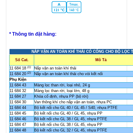
* Thông tin đặt hàng:
NẮP VẶN AN TOÀN KHÍ THẢI CÓ CỔNG CHO BỘ LỌC T
Số Cat.
Mô Tả
(1)
11 684 18
Nắp vặn an toàn khí thải
(2)
11 684 20
Nắp vặn an toàn khí thải cho vòi kết nối
Phụ Kiện
11 684 43
Màng lọc than rời, loại nhỏ, 24 g
11 684 32
Màng lọc than rời, loại lớn, 48 g
11 684 27
Khóa cố định, nhựa PP (bộ rời)
11 684 30
Van thông khí cho nắp vặn an toàn, nhựa PC
11 684 44
Bộ kết nối cho GL 40 / GL 45 / S40, nhựa PTFE
11 684 45
Bộ kết nối cho GL 40 / GL 45, nhựa PP
11 684 46
Bộ kết nối cho GL 38 / GL 45, nhựa PTFE
11 684 47
Bộ kết nối cho GL 38 / GL 45, nhựa PP
11 684 48
Bộ kết nối cho GL 32 / GL 45, nhựa PTFE