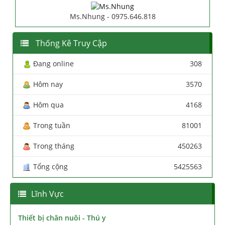
Ms.Nhung - 0975.646.818
Thống Kê Truy Cập
Đang online
308
Hôm nay
3570
Hôm qua
4168
Trong tuần
81001
Trong tháng
450263
Tổng cộng
5425563
Lĩnh Vực
Thiết bị chăn nuôi - Thú y