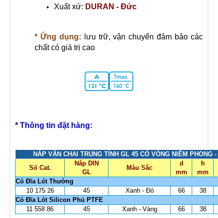
Xuất xứ:
DURAN - Đức
* Ứng dụng:
lưu trữ, vận chuyển đảm bảo các
chất có giá trị cao
* Thông tin đặt hàng:
NẮP VẶN CHAI TRUNG TÍNH GL 45 CÓ VÒNG NIÊM PHONG 
Nắp DIN
d
h
Số Cat.
Màu Sắc
GL
mm
mm
Có Đĩa Lót Thường
10 175 26
45
Xanh - Đỏ
66
38
Có Đĩa Lót Silicon Phủ PTFE
11 558 86
45
Xanh - Vàng
66
38