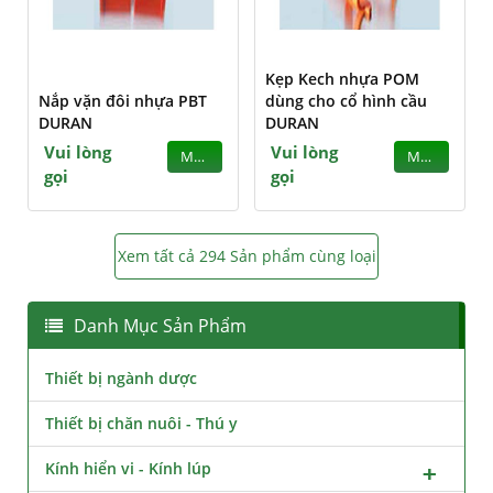
Kẹp Kech nhựa POM
Nắp vặn đôi nhựa PBT
dùng cho cổ hình cầu
DURAN
DURAN
Vui lòng
Vui lòng
MUA
MUA
gọi
gọi
Xem tất cả 294 Sản phẩm cùng loại
Danh Mục Sản Phẩm
Thiết bị ngành dược
Thiết bị chăn nuôi - Thú y
Kính hiển vi - Kính lúp