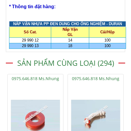
* Thông tin đặt hàng:
NẮP VẶN NHỰA PP ĐEN DUNG CHO ỐNG NGHIỆM - DURAN
Nắp Vặn
Số Cat.
Cái/Hộp
GL
29 990 12
14
100
29 990 13
18
100
SẢN PHẨM CÙNG LOẠI (294)
0975.646.818 Ms.Nhung
0975.646.818 Ms.Nhung