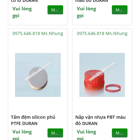
có lỗ DURAN
màu đỏ DURAN
Vui lòng
Vui lòng
MUA
MUA
gọi
gọi
0975.646.818 Ms.Nhung
0975.646.818 Ms.Nhung
Tấm đệm silicon phủ
Nắp vặn nhựa PBT màu
PTFE DURAN
đỏ DURAN
Vui lòng
Vui lòng
MUA
MUA
gọi
gọi