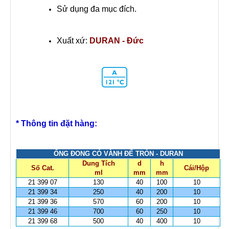
Sử dụng đa mục đích.
Xuất xứ:
DURAN - Đức
* Thông tin đặt hàng:
ỐNG ĐONG CÓ VÀNH ĐẾ TRÒN - DURAN
Dung Tích
d
h
Số Cat.
Cái/Hộp
ml
mm
mm
21 399 07
130
40
100
10
21 399 34
250
40
200
10
21 399 36
570
60
200
10
21 399 46
700
60
250
10
21 399 68
500
40
400
10