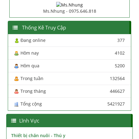
Ms.Nhung - 0975.646.818
Thống Kê Truy Cập
Đang online
377
Hôm nay
4102
Hôm qua
5200
Trong tuần
132564
Trong tháng
446627
Tổng cộng
5421927
Lĩnh Vực
Thiết bị chăn nuôi - Thú y