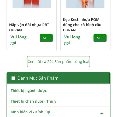
Kẹp Kech nhựa POM
Nắp vặn đôi nhựa PBT
dùng cho cổ hình cầu
DURAN
DURAN
Vui lòng
Vui lòng
MUA
MUA
gọi
gọi
Xem tất cả 294 Sản phẩm cùng loại
Danh Mục Sản Phẩm
Thiết bị ngành dược
Thiết bị chăn nuôi - Thú y
Kính hiển vi - Kính lúp