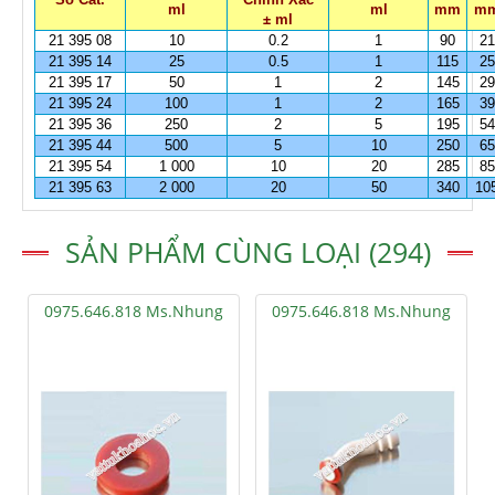
ml
ml
mm
m
± ml
21 395 08
10
0.2
1
90
21
21 395 14
25
0.5
1
115
25
21 395 17
50
1
2
145
29
21 395 24
100
1
2
165
39
21 395 36
250
2
5
195
54
21 395 44
500
5
10
250
65
21 395 54
1 000
10
20
285
85
21 395 63
2 000
20
50
340
10
SẢN PHẨM CÙNG LOẠI (294)
0975.646.818 Ms.Nhung
0975.646.818 Ms.Nhung