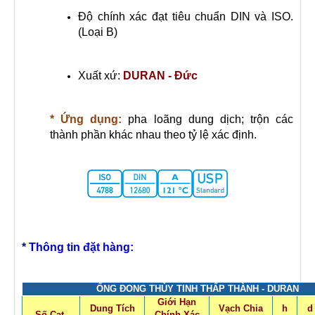
Độ chính xác đạt tiêu chuẩn DIN và ISO.
(Loại B)
Xuất xứ:
DURAN - Đức
* Ứng dụng:
pha loãng dung dịch; trộn các
thành phần khác nhau theo tỷ lệ xác định.
* Thông tin đặt hàng:
ỐNG ĐONG THỦY TINH THẤP THÀNH - DURAN
Giới Hạn
Dung Tích
Vạch Chia
h
d
Số Cat.
Chính Xác