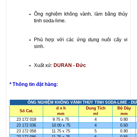
Ống nghiệm không vành, làm bằng thủy
tinh soda-lime.
Phù hợp với các ứng dụng nuôi cấy vi
sinh.
Xuất xứ:
DURAN - Đức
* Thông tin đặt hàng:
ỐNG NGHIỆM KHÔNG VÀNH THỦY TINH SODA-LIME - D
d x h
Dung Tích
Độ Dày
Số Cat.
mm
ml
mm
23 172 018
9.75 x 75
4
0.80
23 172 036
10.00 x 75
4
0.60
23 172 058
11.75 x 75
5
0.80
23 172 086
11.75 x 75
6
0.55