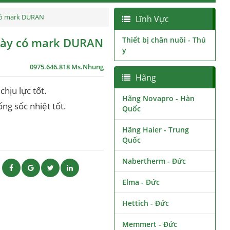
có mark DURAN
Lĩnh Vực
dày có mark DURAN
Thiết bị chăn nuôi - Thú
y
0975.646.818 Ms.Nhung
Hãng
hịu lực tốt.
Hãng Novapro - Hàn
ng sốc nhiệt tốt.
Quốc
Hãng Haier - Trung
Quốc
Nabertherm - Đức
ẽ
Elma - Đức
Hettich - Đức
Memmert - Đức