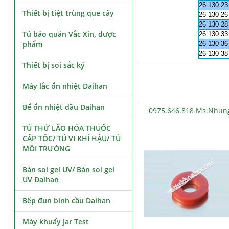
26 130 23
Thiết bị tiệt trùng que cấy
26 130 26
26 130 28
Tủ bảo quản Vắc Xin, dược
26 130 33
phẩm
26 130 36
26 130 38
Thiết bị soi sắc ký
Máy lắc ổn nhiệt Daihan
Bể ổn nhiệt dầu Daihan
0975.646.818 Ms.Nhun
TỦ THỬ LÃO HÓA THUỐC
CẤP TỐC/ TỦ VI KHÍ HẬU/ TỦ
MÔI TRƯỜNG
Bàn soi gel UV/ Bàn soi gel
UV Daihan
Bếp đun bình cầu Daihan
Máy khuấy Jar Test