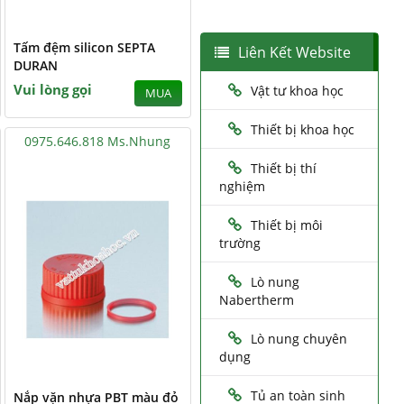
Tấm đệm silicon SEPTA
Liên Kết Website
DURAN
Vui lòng gọi
Vật tư khoa học
MUA
Thiết bị khoa học
0975.646.818 Ms.Nhung
Thiết bị thí
nghiệm
Thiết bị môi
trường
Lò nung
Nabertherm
Lò nung chuyên
dụng
Tủ an toàn sinh
Nắp vặn nhựa PBT màu đỏ