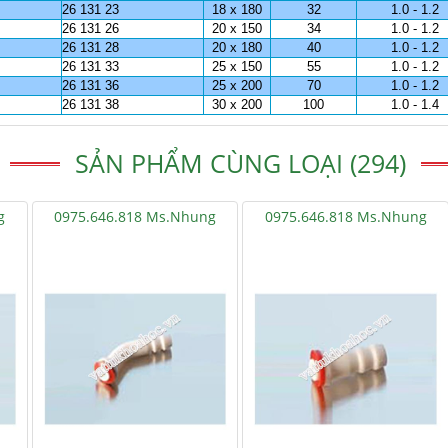
26 131 23
18 x 180
32
1.0 - 1.2
26 131 26
20 x 150
34
1.0 - 1.2
26 131 28
20 x 180
40
1.0 - 1.2
26 131 33
25 x 150
55
1.0 - 1.2
26 131 36
25 x 200
70
1.0 - 1.2
26 131 38
30 x 200
100
1.0 - 1.4
SẢN PHẨM CÙNG LOẠI (294)
g
0975.646.818 Ms.Nhung
0975.646.818 Ms.Nhung