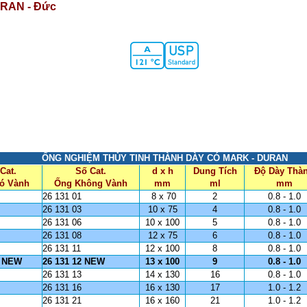
RAN - Đức
ỐNG NGHIỆM THỦY TINH THÀNH DÀY CÓ MARK - DURAN
Cat.
Số Cat.
d x h
Dung Tích
Độ Dày Thà
ó Vành
Ống Không Vành
mm
ml
mm
26 131 01
8 x 70
2
0.8 - 1.0
26 131 03
10 x 75
4
0.8 - 1.0
26 131 06
10 x 100
5
0.8 - 1.0
26 131 08
12 x 75
6
0.8 - 1.0
26 131 11
12 x 100
8
0.8 - 1.0
2 NEW
26 131 12 NEW
13 x 100
9
0.8 - 1.0
26 131 13
14 x 130
16
0.8 - 1.0
26 131 16
16 x 130
17
1.0 - 1.2
26 131 21
16 x 160
21
1.0 - 1.2