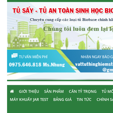
GIỚI THIỆU
SẢN PHẨM
CÂN TỶ TRỌNG
TỦ MÔ
MÁY KHUẤY JAR TEST
BẢNG GIÁ
TIN TỨC
CHÍNH S