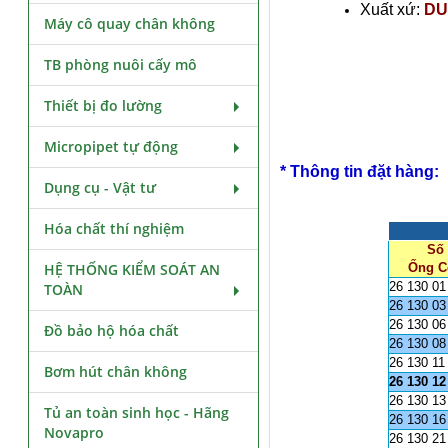
Xuất xứ:
DU
Máy cô quay chân không
TB phòng nuôi cấy mô
Thiết bị đo lường
Micropipet tự động
* Thông tin đặt hàng:
Dụng cụ - Vật tư
Hóa chất thí nghiệm
Số 
HỆ THỐNG KIỂM SOÁT AN
Ống C
26 130 01
TOÀN
26 130 03
26 130 06
Đồ bảo hộ hóa chất
26 130 08
26 130 11
Bơm hút chân không
26 130 1
26 130 13
Tủ an toàn sinh học - Hãng
26 130 16
Novapro
26 130 21