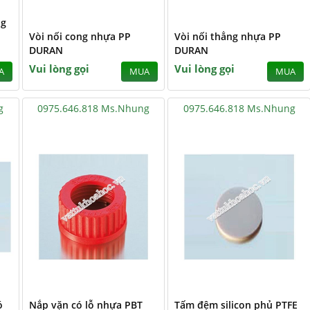
ng
Vòi nối cong nhựa PP
Vòi nối thẳng nhựa PP
DURAN
DURAN
Vui lòng gọi
Vui lòng gọi
A
MUA
MUA
g
0975.646.818 Ms.Nhung
0975.646.818 Ms.Nhung
ó
Nắp vặn có lỗ nhựa PBT
Tấm đệm silicon phủ PTFE