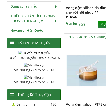
Dụng cụ lấy mẫu
Vòng đệm silicon đỏ dù
cho vòi nối nhựa PP
THIẾT BỊ PHÂN TÍCH TRONG
DURAN
PHÒNG THÍ NGHIỆM
Vui lòng gọi
MU
Novapro- Hàn Quốc
0975.646.818 Ms.Nhun
Hổ Trợ Trực Tuyến
Tư vấn trực tuyến - 0975.646.818
Ms.Nhung - 0975.646.818
Ms.Nhung - 0975.646.818
Thống Kê Truy Cập
Đang online
130
Vòng đệm silicon PTFE c