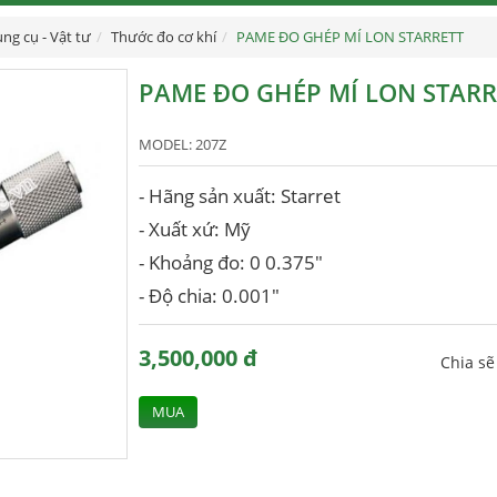
ng cụ - Vật tư
Thước đo cơ khí
PAME ĐO GHÉP MÍ LON STARRETT
PAME ĐO GHÉP MÍ LON STARR
MODEL:
207Z
- Hãng sản xuất: Starret
- Xuất xứ: Mỹ
- Khoảng đo: 0 0.375"
- Độ chia: 0.001"
3,500,000 đ
Chia s
MUA