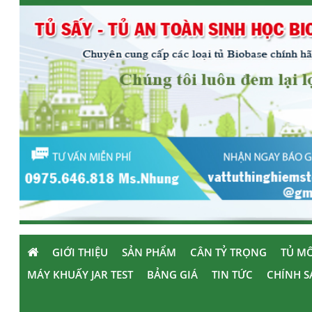
GIỚI THIỆU
SẢN PHẨM
CÂN TỶ TRỌNG
TỦ MÔ
MÁY KHUẤY JAR TEST
BẢNG GIÁ
TIN TỨC
CHÍNH S