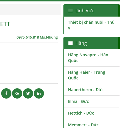
Lĩnh Vực
ETT
Thiết bị chăn nuôi - Thú
y
0975.646.818 Ms.Nhung
Hãng
Hãng Novapro - Hàn
Quốc
Hãng Haier - Trung
Quốc
Nabertherm - Đức
ẽ
Elma - Đức
Hettich - Đức
Memmert - Đức