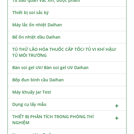
Tủ bảo quản Vắc Xin, dược phẩm
Thiết bị soi sắc ký
Máy lắc ổn nhiệt Daihan
Bể ổn nhiệt dầu Daihan
TỦ THỬ LÃO HÓA THUỐC CẤP TỐC/ TỦ VI KHÍ HẬU/
TỦ MÔI TRƯỜNG
Bàn soi gel UV/ Bàn soi gel UV Daihan
Bếp đun bình cầu Daihan
Máy khuấy Jar Test
Dụng cụ lấy mẫu
THIẾT BỊ PHÂN TÍCH TRONG PHÒNG THÍ
NGHIỆM