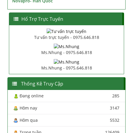
Novapro- Hàn Quốc
Hổ Trợ Trực Tuyến
Tư vấn trực tuyến - 0975.646.818
Ms.Nhung - 0975.646.818
Ms.Nhung - 0975.646.818
Thống Kê Truy Cập
Đang online
285
Hôm nay
3147
Hôm qua
5532
Trong tuần
126409