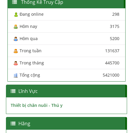
Thống Kê Truy Cập
Đang online
298
Hôm nay
3175
Hôm qua
5200
Trong tuần
131637
Trong tháng
445700
Tổng cộng
5421000
Lĩnh Vực
Thiết bị chăn nuôi - Thú y
Hãng