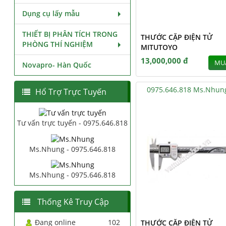
Dụng cụ lấy mẫu
THIẾT BỊ PHÂN TÍCH TRONG
THƯỚC CẶP ĐIỆN TỬ
PHÒNG THÍ NGHIỆM
MITUTOYO
13,000,000 đ
MU
Novapro- Hàn Quốc
0975.646.818 Ms.Nhun
Hổ Trợ Trực Tuyến
Tư vấn trực tuyến - 0975.646.818
Ms.Nhung - 0975.646.818
Ms.Nhung - 0975.646.818
Thống Kê Truy Cập
Đang online
102
THƯỚC CẶP ĐIỆN TỬ