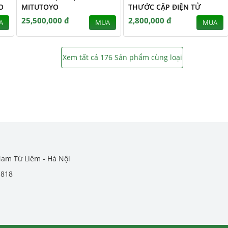
O
MITUTOYO
THƯỚC CẶP ĐIỆN TỬ
25,500,000 đ
2,800,000 đ
A
MUA
MUA
Xem tất cả 176 Sản phẩm cùng loại
Nam Từ Liêm - Hà Nội
.818