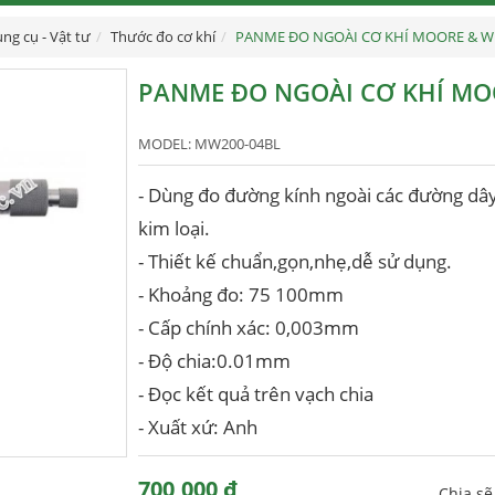
ng cụ - Vật tư
Thước đo cơ khí
PANME ĐO NGOÀI CƠ KHÍ MOORE & W
PANME ĐO NGOÀI CƠ KHÍ MO
MODEL:
MW200-04BL
- Dùng đo đường kính ngoài các đường dây
kim loại.
- Thiết kế chuẩn,gọn,nhẹ,dễ sử dụng.
- Khoảng đo: 75 100mm
- Cấp chính xác: 0,003mm
- Độ chia:0.01mm
- Đọc kết quả trên vạch chia
- Xuất xứ: Anh
700,000 đ
Chia s