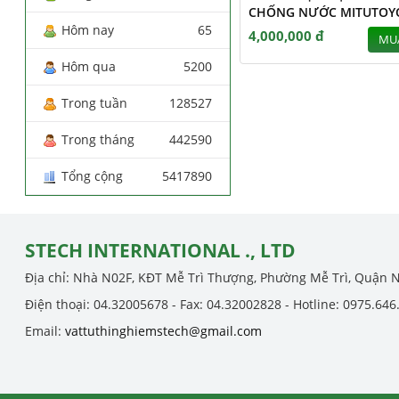
CHỐNG NƯỚC MITUTOY
Hôm nay
65
4,000,000 đ
MU
Hôm qua
5200
Trong tuần
128527
Trong tháng
442590
Tổng cộng
5417890
STECH INTERNATIONAL ., LTD
Địa chỉ: Nhà N02F, KĐT Mễ Trì Thượng, Phường Mễ Trì, Quận 
Điện thoại: 04.32005678 - Fax: 04.32002828 - Hotline: 0975.646
Email:
vattuthinghiemstech@gmail.com