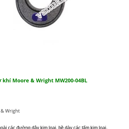
ơ khí Moore & Wright MW200-04BL
 & Wright
ài các đường dây kim loại, bề dày các tấm kim loại.