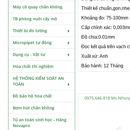
Máy cô quay chân không
Thiết kế chuẩn,gọn,nhẹ
Khoảng đo: 75-100mm
TB phòng nuôi cấy mô
Cấp chính xác: 0,003m
Thiết bị đo lường
Độ chia:0.01mm
Micropipet tự động
Đọc kết quả trên vạch c
Dụng cụ - Vật tư
Xuất xứ: Anh
Bảo hành: 12 Tháng
Hóa chất thí nghiệm
HỆ THỐNG KIỂM SOÁT AN
TOÀN
Đồ bảo hộ hóa chất
0975.646.818 Ms.Nhun
Bơm hút chân không
Tủ an toàn sinh học - Hãng
Novapro