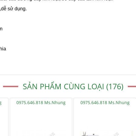
,dễ sử dụng.
m
hia
SẢN PHẨM CÙNG LOẠI (176)
g
0975.646.818 Ms.Nhung
0975.646.818 Ms.Nhung