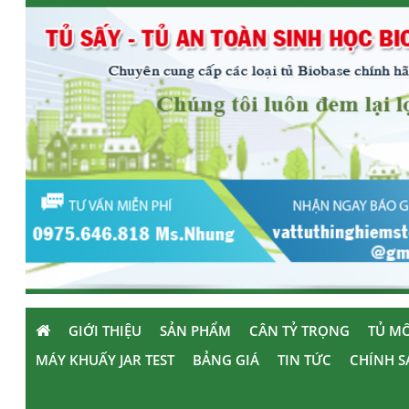
GIỚI THIỆU
SẢN PHẨM
CÂN TỶ TRỌNG
TỦ MÔ
MÁY KHUẤY JAR TEST
BẢNG GIÁ
TIN TỨC
CHÍNH S