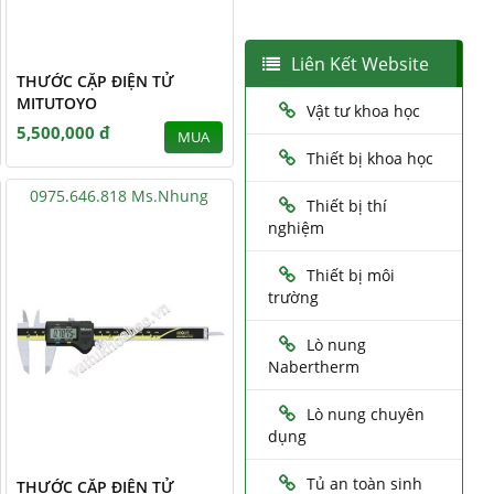
Liên Kết Website
THƯỚC CẶP ĐIỆN TỬ
MITUTOYO
Vật tư khoa học
5,500,000 đ
MUA
Thiết bị khoa học
0975.646.818 Ms.Nhung
Thiết bị thí
nghiệm
Thiết bị môi
trường
Lò nung
Nabertherm
Lò nung chuyên
dụng
Tủ an toàn sinh
THƯỚC CẶP ĐIỆN TỬ