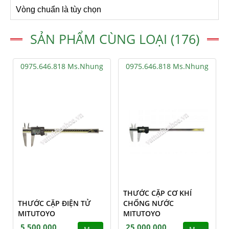
Vòng chuẩn là tùy chọn
SẢN PHẨM CÙNG LOẠI (176)
0975.646.818 Ms.Nhung
0975.646.818 Ms.Nhung
THƯỚC CẶP CƠ KHÍ
THƯỚC CẶP ĐIỆN TỬ
CHỐNG NƯỚC
MITUTOYO
MITUTOYO
5,500,000
25,000,000