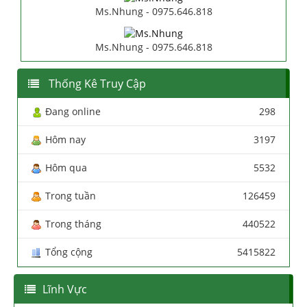
Ms.Nhung - 0975.646.818
Ms.Nhung - 0975.646.818
Thống Kê Truy Cập
Đang online
298
Hôm nay
3197
Hôm qua
5532
Trong tuần
126459
Trong tháng
440522
Tổng cộng
5415822
Lĩnh Vực