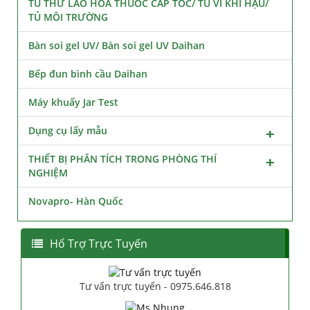
TỦ THỬ LÃO HÓA THUỐC CẤP TỐC/ TỦ VI KHÍ HẬU/
TỦ MÔI TRƯỜNG
Bàn soi gel UV/ Bàn soi gel UV Daihan
Bếp đun bình cầu Daihan
Máy khuấy Jar Test
Dụng cụ lấy mẫu
THIẾT BỊ PHÂN TÍCH TRONG PHÒNG THÍ
NGHIỆM
Novapro- Hàn Quốc
Hổ Trợ Trực Tuyến
Tư vấn trực tuyến - 0975.646.818