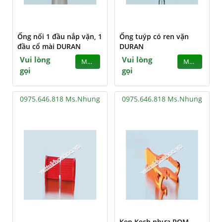
Ống nối 1 đầu nắp vặn, 1
Ống tuýp có ren vặn
đầu cổ mài DURAN
DURAN
Vui lòng
Vui lòng
MUA
MUA
gọi
gọi
0975.646.818 Ms.Nhung
0975.646.818 Ms.Nhung
Kẹp Kech nhựa POM