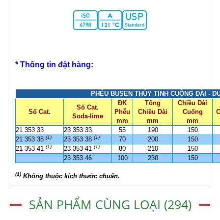
* Thông tin đặt hàng:
PHỄU BUSEN THỦY TINH CUỐNG DÀI - D
ĐK
Tổng
Chiều Dài
Số Cat.
Số Cat.
Phễu
Chiều Dài
Cuống
Soda-lime
mm
mm
mm
21 353 33
23 353 33
55
190
150
(1)
(1)
21 353 38
23 353 38
70
200
150
(1)
(1)
21 353 41
23 353 41
80
210
150
23 353 46
100
230
150
(1)
Không thuộc kích thước chuẩn.
SẢN PHẨM CÙNG LOẠI (294)