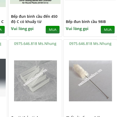
Bếp đun bình cầu đến 450
 C
độ C có khuấy từ
Bếp đun bình cầu 98IB
Vui lòng gọi
Vui lòng gọi
A
MUA
MUA
g
0975.646.818 Ms.Nhung
0975.646.818 Ms.Nhung