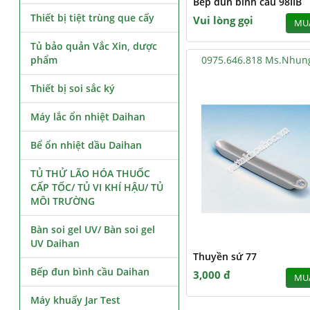
Bếp đun bình cầu 98IIB
Thiết bị tiệt trùng que cấy
Vui lòng gọi
MU
Tủ bảo quản Vắc Xin, dược
phẩm
0975.646.818 Ms.Nhun
Thiết bị soi sắc ký
Máy lắc ổn nhiệt Daihan
Bể ổn nhiệt dầu Daihan
TỦ THỬ LÃO HÓA THUỐC
CẤP TỐC/ TỦ VI KHÍ HẬU/ TỦ
MÔI TRƯỜNG
Bàn soi gel UV/ Bàn soi gel
UV Daihan
Thuyền sứ 77
Bếp đun bình cầu Daihan
3,000 đ
MU
Máy khuấy Jar Test