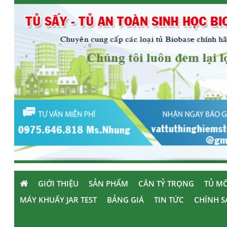
GIỚI THIỆU
SẢN PHẨM
CÂN TỶ TRỌNG
TỦ MÔ
MÁY KHUẤY JAR TEST
BẢNG GIÁ
TIN TỨC
CHÍNH S