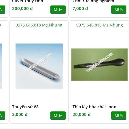
Cuvét thủy tinh
Chổi rửa ống nghiệm
200,000 đ
7,000 đ
A
MUA
MUA
g
0975.646.818 Ms.Nhung
0975.646.818 Ms.Nhung
Thuyền sứ 88
Thìa lấy hóa chất inox
3,000 đ
20,000 đ
A
MUA
MUA