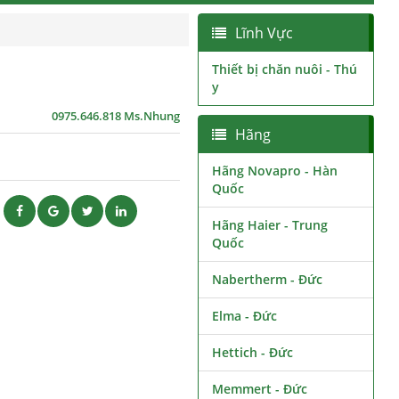
Lĩnh Vực
Thiết bị chăn nuôi - Thú
y
0975.646.818 Ms.Nhung
Hãng
Hãng Novapro - Hàn
Quốc
ẽ
Hãng Haier - Trung
Quốc
Nabertherm - Đức
Elma - Đức
Hettich - Đức
Memmert - Đức