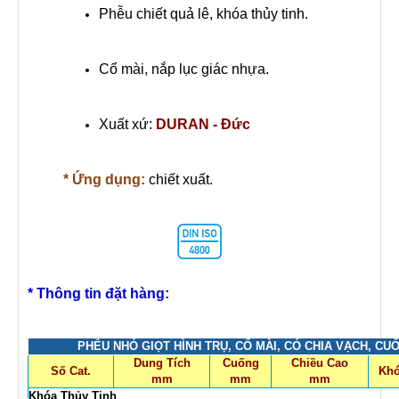
Phễu chiết quả lê, khóa thủy tinh.
Cổ mài, nắp lục giác nhựa.
Xuất xứ:
DURAN - Đức
* Ứng dụng:
chiết xuất.
* Thông tin đặt hàng:
PHỄU NHỎ GIỌT HÌNH TRỤ, CỔ MÀI, CÓ CHIA VẠCH, CU
Dung Tích
Cuống
Chiều Cao
Số Cat.
Kh
mm
mm
mm
Khóa Thủy Tinh