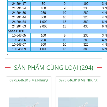
24 294 17
50
9
190
3 
24 294 24
100
9
230
3 
24 294 36
250
10
280
4 
24 294 44
500
10
320
4 
24 294 54
1 000
13
380
6 
24 294 63
2 000
13
430
6 
Khóa PTFE
10 648 05
100
9
230
3 
10 648 06
250
10
280
4 
10 648 07
500
10
320
4 
10 648 09
1 000
13
380
6 
.
SẢN PHẨM CÙNG LOẠI (294)
0975.646.818 Ms.Nhung
0975.646.818 Ms.Nhung