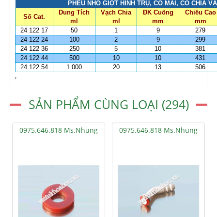
PHỄU NHỎ GIỌT HÌNH TRỤ, CỔ MÀI, CÓ CHIA V
Dung Tích
Vạch Chia
ĐK Cuống
Chiều Cao
Số Cat.
ml
ml
mm
mm
24 122 17
50
1
9
279
24 122 24
100
2
9
299
24 122 36
250
5
10
381
24 122 44
500
10
10
431
24 122 54
1 000
20
13
506
.
SẢN PHẨM CÙNG LOẠI (294)
0975.646.818 Ms.Nhung
0975.646.818 Ms.Nhung