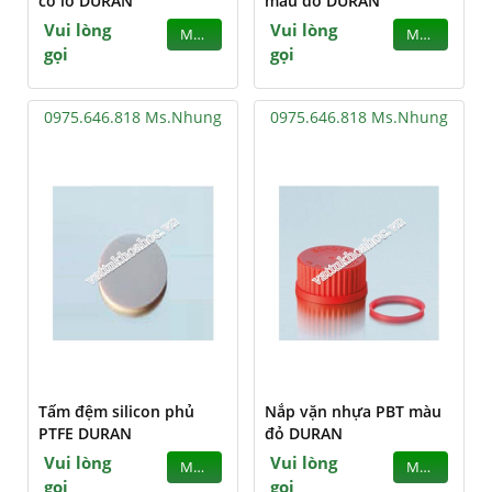
có lỗ DURAN
màu đỏ DURAN
Vui lòng
Vui lòng
MUA
MUA
gọi
gọi
0975.646.818 Ms.Nhung
0975.646.818 Ms.Nhung
Tấm đệm silicon phủ
Nắp vặn nhựa PBT màu
PTFE DURAN
đỏ DURAN
Vui lòng
Vui lòng
MUA
MUA
gọi
gọi