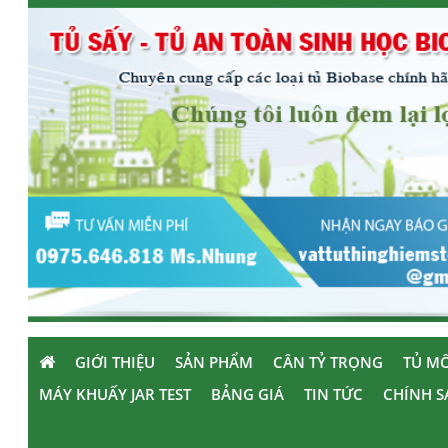
GIỚI THIỆU
SẢN PHẨM
CÂN TỶ TRỌNG
TỦ MÔ
MÁY KHUẤY JAR TEST
BẢNG GIÁ
TIN TỨC
CHÍNH S