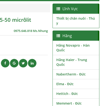
Lĩnh Vực
5-50 micrôlit
Thiết bị chăn nuôi - Thú
y
0975.646.818 Ms.Nhung
Hãng
Hãng Novapro - Hàn
Quốc
Hãng Haier - Trung
ẽ
Quốc
Nabertherm - Đức
Elma - Đức
Hettich - Đức
Memmert - Đức