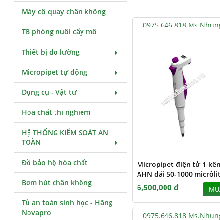
Máy cô quay chân không
0975.646.818 Ms.Nhun
TB phòng nuôi cấy mô
Thiết bị đo lường
Micropipet tự động
Dụng cụ - Vật tư
Hóa chất thí nghiệm
HỆ THỐNG KIỂM SOÁT AN
TOÀN
Đồ bảo hộ hóa chất
Micropipet điện tử 1 kê
AHN dải 50-1000 micrôli
Bơm hút chân không
6,500,000 đ
MU
Tủ an toàn sinh học - Hãng
Novapro
0975.646.818 Ms.Nhun