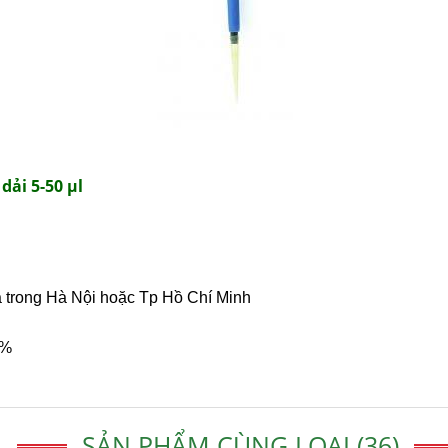
dải 5-50 μl
a trong Hà Nội hoặc Tp Hồ Chí Minh
0%
SẢN PHẨM CÙNG LOẠI (36)