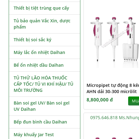
Thiết bị tiệt trùng que cấy
Tủ bảo quản Vắc Xin, dược
phẩm
Thiết bị soi sắc ký
Máy lắc ổn nhiệt Daihan
Bể ổn nhiệt dầu Daihan
TỦ THỬ LÃO HÓA THUỐC
CẤP TỐC/ TỦ VI KHÍ HẬU/ TỦ
Micropipet tự động 8 k
MÔI TRƯỜNG
AHN dải 30-300 micrôlit
8,800,000 đ
MU
Bàn soi gel UV/ Bàn soi gel
UV Daihan
0975.646.818 Ms.Nhun
Bếp đun bình cầu Daihan
Máy khuấy Jar Test