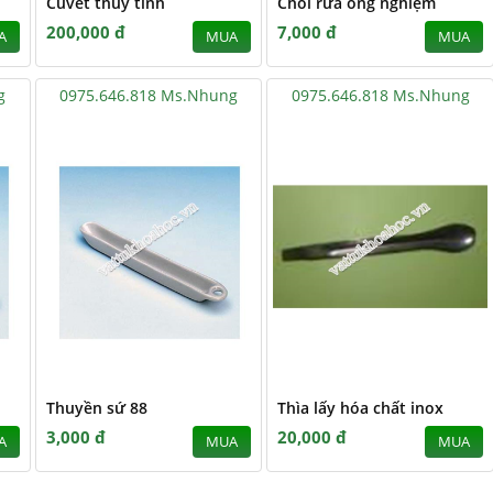
Cuvét thủy tinh
Chổi rửa ống nghiệm
200,000 đ
7,000 đ
A
MUA
MUA
g
0975.646.818 Ms.Nhung
0975.646.818 Ms.Nhung
Thuyền sứ 88
Thìa lấy hóa chất inox
3,000 đ
20,000 đ
A
MUA
MUA