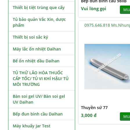
Bếp đun bình cầu 98IIB
Thiết bị tiệt trùng que cấy
Vui lòng gọi
MU
Tủ bảo quản Vắc Xin, dược
phẩm
0975.646.818 Ms.Nhun
Thiết bị soi sắc ký
Máy lắc ổn nhiệt Daihan
Bể ổn nhiệt dầu Daihan
TỦ THỬ LÃO HÓA THUỐC
CẤP TỐC/ TỦ VI KHÍ HẬU/ TỦ
MÔI TRƯỜNG
Bàn soi gel UV/ Bàn soi gel
UV Daihan
Thuyền sứ 77
Bếp đun bình cầu Daihan
3,000 đ
MU
Máy khuấy Jar Test