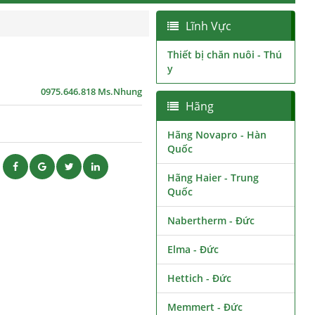
Lĩnh Vực
Thiết bị chăn nuôi - Thú
y
0975.646.818 Ms.Nhung
Hãng
Hãng Novapro - Hàn
Quốc
ẽ
Hãng Haier - Trung
Quốc
Nabertherm - Đức
Elma - Đức
Hettich - Đức
Memmert - Đức