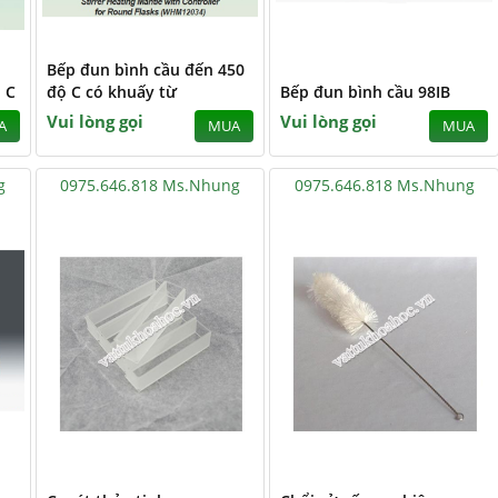
Bếp đun bình cầu đến 450
 C
độ C có khuấy từ
Bếp đun bình cầu 98IB
Vui lòng gọi
Vui lòng gọi
A
MUA
MUA
g
0975.646.818 Ms.Nhung
0975.646.818 Ms.Nhung