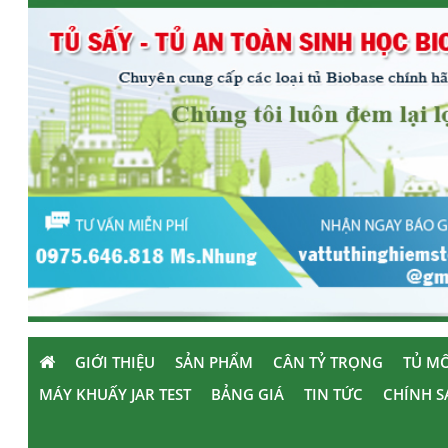
GIỚI THIỆU
SẢN PHẨM
CÂN TỶ TRỌNG
TỦ MÔ
MÁY KHUẤY JAR TEST
BẢNG GIÁ
TIN TỨC
CHÍNH S