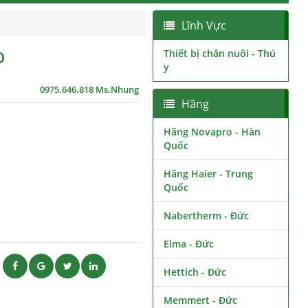
Lĩnh Vực
O
Thiết bị chăn nuôi - Thú
y
0975.646.818 Ms.Nhung
Hãng
Hãng Novapro - Hàn
Quốc
Hãng Haier - Trung
Quốc
Nabertherm - Đức
Elma - Đức
ẽ
Hettich - Đức
Memmert - Đức