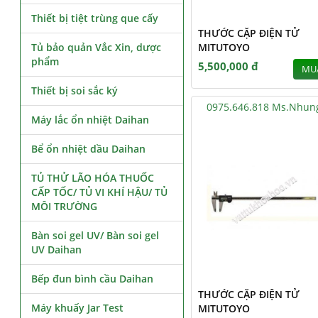
Thiết bị tiệt trùng que cấy
THƯỚC CẶP ĐIỆN TỬ
Tủ bảo quản Vắc Xin, dược
MITUTOYO
phẩm
5,500,000 đ
MU
Thiết bị soi sắc ký
0975.646.818 Ms.Nhun
Máy lắc ổn nhiệt Daihan
Bể ổn nhiệt dầu Daihan
TỦ THỬ LÃO HÓA THUỐC
CẤP TỐC/ TỦ VI KHÍ HẬU/ TỦ
MÔI TRƯỜNG
Bàn soi gel UV/ Bàn soi gel
UV Daihan
Bếp đun bình cầu Daihan
THƯỚC CẶP ĐIỆN TỬ
Máy khuấy Jar Test
MITUTOYO