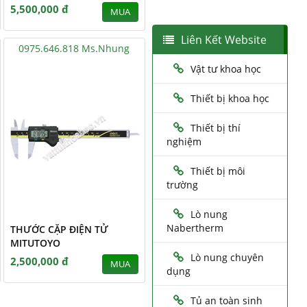
5,500,000 đ
MUA
Liên Kết Website
0975.646.818 Ms.Nhung
Vật tư khoa học
Thiết bị khoa học
Thiết bị thí
nghiệm
Thiết bị môi
trường
Lò nung
Nabertherm
THƯỚC CẶP ĐIỆN TỬ
MITUTOYO
Lò nung chuyên
2,500,000 đ
MUA
dụng
Tủ an toàn sinh