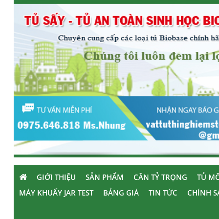
GIỚI THIỆU
SẢN PHẨM
CÂN TỶ TRỌNG
TỦ MÔ
MÁY KHUẤY JAR TEST
BẢNG GIÁ
TIN TỨC
CHÍNH S