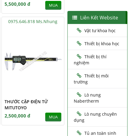
5,500,000 đ
MUA
Liên Kết Website
0975.646.818 Ms.Nhung
Vật tư khoa học
Thiết bị khoa học
Thiết bị thí
nghiệm
Thiết bị môi
trường
Lò nung
Nabertherm
THƯỚC CẶP ĐIỆN TỬ
MITUTOYO
Lò nung chuyên
2,500,000 đ
MUA
dụng
Tủ an toàn sinh