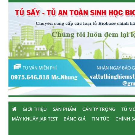
GIỚI THIỆU
SẢN PHẨM
CÂN TỶ TRỌNG
TỦ MÔ
MÁY KHUẤY JAR TEST
BẢNG GIÁ
TIN TỨC
CHÍNH S