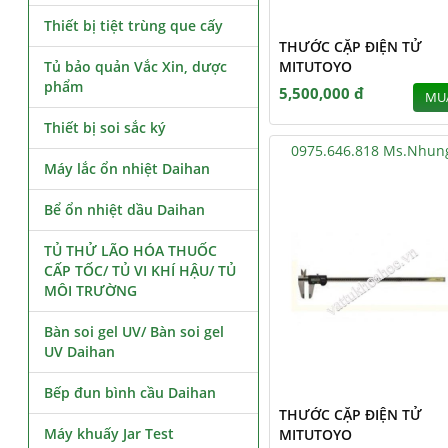
Thiết bị tiệt trùng que cấy
THƯỚC CẶP ĐIỆN TỬ
Tủ bảo quản Vắc Xin, dược
MITUTOYO
phẩm
5,500,000 đ
MU
Thiết bị soi sắc ký
0975.646.818 Ms.Nhun
Máy lắc ổn nhiệt Daihan
Bể ổn nhiệt dầu Daihan
TỦ THỬ LÃO HÓA THUỐC
CẤP TỐC/ TỦ VI KHÍ HẬU/ TỦ
MÔI TRƯỜNG
Bàn soi gel UV/ Bàn soi gel
UV Daihan
Bếp đun bình cầu Daihan
THƯỚC CẶP ĐIỆN TỬ
Máy khuấy Jar Test
MITUTOYO