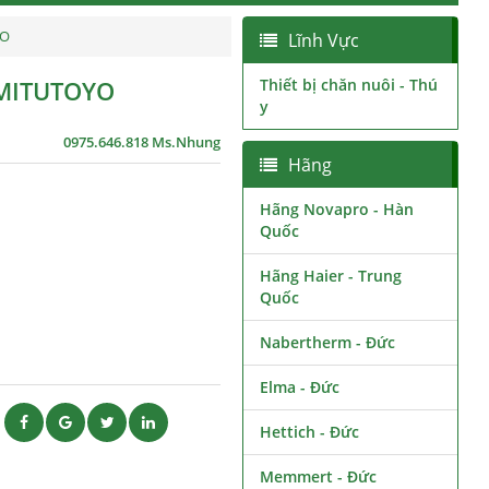
YO
Lĩnh Vực
MITUTOYO
Thiết bị chăn nuôi - Thú
y
0975.646.818 Ms.Nhung
Hãng
Hãng Novapro - Hàn
Quốc
Hãng Haier - Trung
Quốc
Nabertherm - Đức
Elma - Đức
ẽ
Hettich - Đức
Memmert - Đức