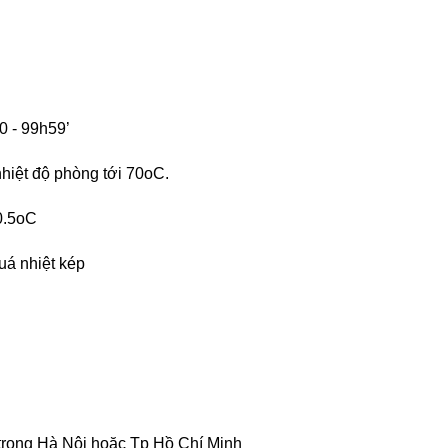
0 - 99h59’
nhiệt độ phòng tới 70oC.
 0.5oC
uá nhiệt kép
trong Hà Nội hoặc Tp Hồ Chí Minh