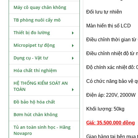
Máy cô quay chân không
Đối lưu tự nhiên
TB phòng nuôi cấy mô
Màn hiển thị số LCD
Thiết bị đo lường
Điều chỉnh thời gian từ 
Micropipet tự động
Điều chỉnh nhiệt độ từ 
Dụng cụ - Vật tư
Độ chính xác nhiệt đô:
Hóa chất thí nghiệm
Có chức năng bảo vệ q
HỆ THỐNG KIỂM SOÁT AN
TOÀN
Điện áp: 220V, 2000W
Đồ bảo hộ hóa chất
Khối lượng: 50kg
Bơm hút chân không
Giá: 35
.
500.000 đồng
Tủ an toàn sinh học - Hãng
Novapro
Giao hàng tại bên mua 