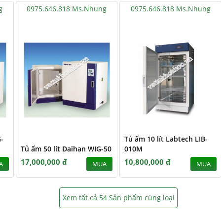
g
0975.646.818 Ms.Nhung
0975.646.818 Ms.Nhung
-
Tủ ấm 10 lít Labtech LIB-
Tủ ấm 50 lít Daihan WIG-50
010M
17,000,000 đ
10,800,000 đ
A
MUA
MUA
Xem tất cả 54 Sản phẩm cùng loại