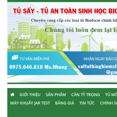
GIỚI THIỆU
SẢN PHẨM
CÂN TỶ TRỌNG
TỦ MÔ
MÁY KHUẤY JAR TEST
BẢNG GIÁ
TIN TỨC
CHÍNH S