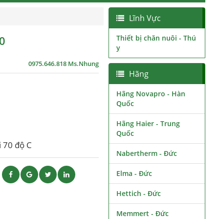
Lĩnh Vực
0
Thiết bị chăn nuôi - Thú
y
0975.646.818 Ms.Nhung
Hãng
Hãng Novapro - Hàn
Quốc
Hãng Haier - Trung
Quốc
i 70 độ C
Nabertherm - Đức
Elma - Đức
ẽ
Hettich - Đức
Memmert - Đức