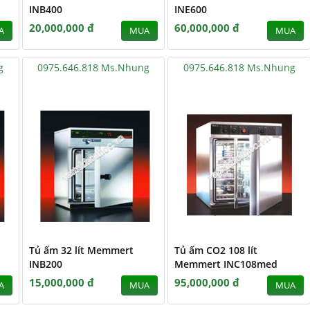
INB400
INE600
20,000,000 đ
60,000,000 đ
A
MUA
MUA
g
0975.646.818 Ms.Nhung
0975.646.818 Ms.Nhung
Tủ ấm 32 lít Memmert
Tủ ấm CO2 108 lít
INB200
Memmert INC108med
15,000,000 đ
95,000,000 đ
A
MUA
MUA