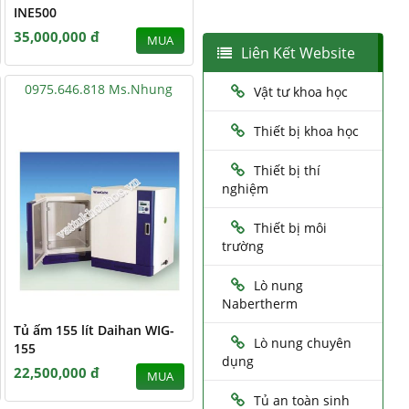
INE500
35,000,000 đ
MUA
Liên Kết Website
0975.646.818 Ms.Nhung
Vật tư khoa học
Thiết bị khoa học
Thiết bị thí
nghiệm
Thiết bị môi
trường
Lò nung
Nabertherm
Tủ ấm 155 lít Daihan WIG-
Lò nung chuyên
155
dụng
22,500,000 đ
MUA
Tủ an toàn sinh