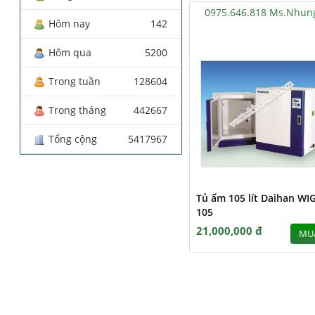
0975.646.818 Ms.Nhun
Hôm nay
142
Hôm qua
5200
Trong tuần
128604
Trong tháng
442667
Tổng cộng
5417967
Tủ ấm 105 lít Daihan WIG
105
21,000,000 đ
MU