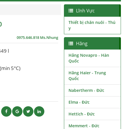
Lĩnh Vực
0
Thiết bị chăn nuôi - Thú
y
0975.646.818 Ms.Nhung
Hãng
49 l
Hãng Novapro - Hàn
Quốc
 (min 5°C)
Hãng Haier - Trung
Quốc
Nabertherm - Đức
Elma - Đức
ẽ
Hettich - Đức
Memmert - Đức