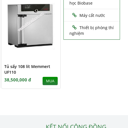
học Biobase
Máy cất nước
Thiết bị phòng thí
nghiệm
Tủ sấy 108 lít Memmert
UF110
38,500,000 đ
MUA
KẾT NỐI CỘNG ĐỒNG