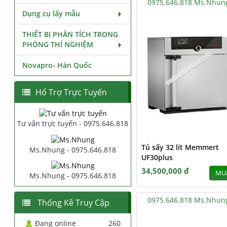
0975.646.818 Ms.Nhun
Dụng cụ lấy mẫu
THIẾT BỊ PHÂN TÍCH TRONG
PHÒNG THÍ NGHIỆM
Novapro- Hàn Quốc
Hổ Trợ Trực Tuyến
Tư vấn trực tuyến - 0975.646.818
Tủ sấy 32 lít Memmert
Ms.Nhung - 0975.646.818
UF30plus
34,500,000 đ
MU
Ms.Nhung - 0975.646.818
0975.646.818 Ms.Nhun
Thống Kê Truy Cập
Đang online
260