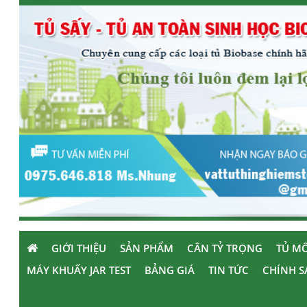
GIỚI THIỆU
SẢN PHẨM
CÂN TỶ TRỌNG
TỦ MÔ
MÁY KHUẤY JAR TEST
BẢNG GIÁ
TIN TỨC
CHÍNH S