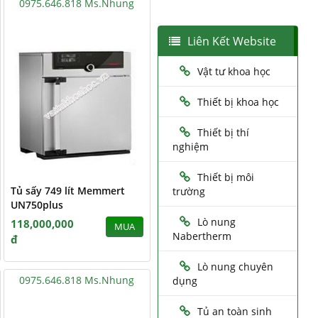
0975.646.818 Ms.Nhung
Liên Kết Website
Vật tư khoa học
Thiết bị khoa học
Thiết bị thí
nghiệm
Thiết bị môi
Tủ sấy 749 lít Memmert
trường
UN750plus
Lò nung
118,000,000
MUA
Nabertherm
đ
Lò nung chuyên
0975.646.818 Ms.Nhung
dụng
Tủ an toàn sinh