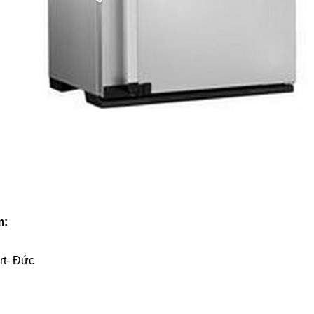
m:
rt- Đức