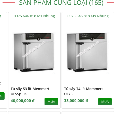
SẢN PHẨM CÙNG LOẠI (165)
g
0975.646.818 Ms.Nhung
0975.646.818 Ms.Nhung
t
Tủ sấy 53 lít Memmert
Tủ sấy 74 lít Memmert
UF55plus
UF75
A
40,000,000 đ
33,000,000 đ
MUA
MUA