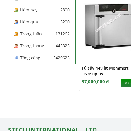
Hôm nay
2800
Hôm qua
5200
Trong tuần
131262
Trong tháng
445325
Tổng cộng
5420625
Tủ sấy 449 lít Memmert
UN450plus
87,000,000 đ
MU
STECH INTERNATIONAL ., LTD