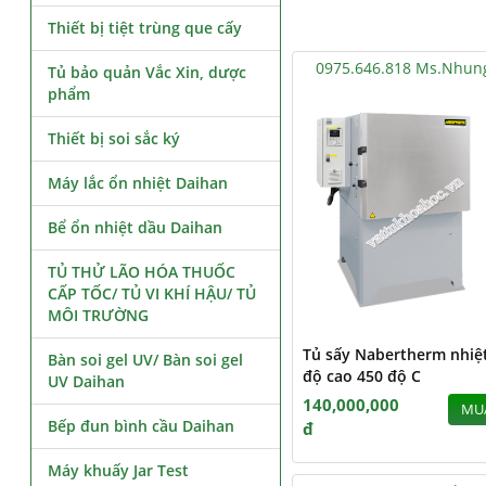
Thiết bị tiệt trùng que cấy
0975.646.818 Ms.Nhun
Tủ bảo quản Vắc Xin, dược
phẩm
Thiết bị soi sắc ký
Máy lắc ổn nhiệt Daihan
Bể ổn nhiệt dầu Daihan
TỦ THỬ LÃO HÓA THUỐC
CẤP TỐC/ TỦ VI KHÍ HẬU/ TỦ
MÔI TRƯỜNG
Tủ sấy Nabertherm nhiệ
Bàn soi gel UV/ Bàn soi gel
độ cao 450 độ C
UV Daihan
140,000,000
MU
Bếp đun bình cầu Daihan
đ
Máy khuấy Jar Test