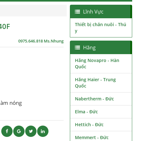
Lĩnh Vực
40F
Thiết bị chăn nuôi - Thú
y
0975.646.818 Ms.Nhung
Hãng
Hãng Novapro - Hàn
Quốc
Hãng Haier - Trung
Quốc
Nabertherm - Đức
 làm nóng
Elma - Đức
Hettich - Đức
ẽ
Memmert - Đức