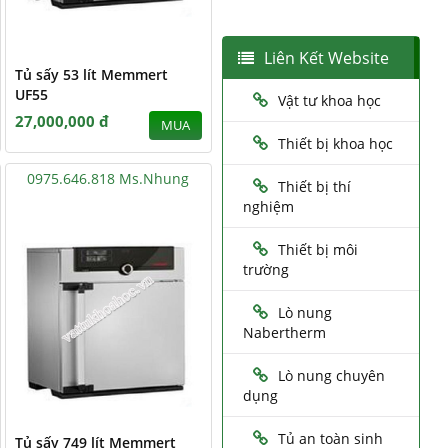
Liên Kết Website
Tủ sấy 53 lít Memmert
UF55
Vật tư khoa học
27,000,000 đ
MUA
Thiết bị khoa học
0975.646.818 Ms.Nhung
Thiết bị thí
nghiệm
Thiết bị môi
trường
Lò nung
Nabertherm
Lò nung chuyên
dụng
Tủ an toàn sinh
Tủ sấy 749 lít Memmert