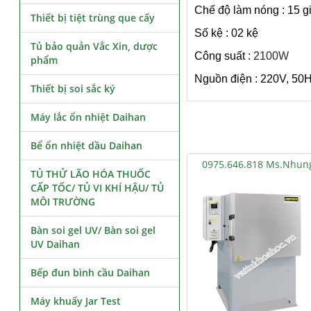
Chế độ làm nóng : 15 g
Thiết bị tiệt trùng que cấy
Số kệ : 02 kệ
Tủ bảo quản Vắc Xin, dược
Công suất :
2100W
phẩm
Nguồn điện : 220V, 50
Thiết bị soi sắc ký
Máy lắc ổn nhiệt Daihan
Bể ổn nhiệt dầu Daihan
0975.646.818 Ms.Nhun
TỦ THỬ LÃO HÓA THUỐC
CẤP TỐC/ TỦ VI KHÍ HẬU/ TỦ
MÔI TRƯỜNG
Bàn soi gel UV/ Bàn soi gel
UV Daihan
Bếp đun bình cầu Daihan
Máy khuấy Jar Test