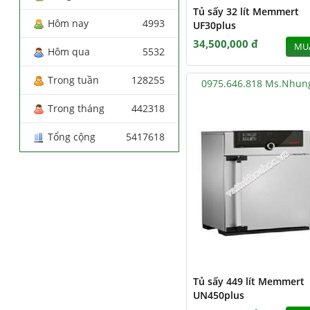
Tủ sấy 32 lít Memmert
Hôm nay
4993
UF30plus
34,500,000 đ
MU
Hôm qua
5532
Trong tuần
128255
0975.646.818 Ms.Nhun
Trong tháng
442318
Tổng cộng
5417618
Tủ sấy 449 lít Memmert
UN450plus