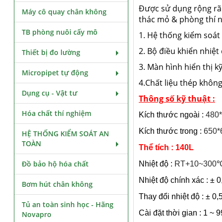
Được sử dụng rộng rãi
Máy cô quay chân không
thác mỏ & phòng thí n
TB phòng nuôi cấy mô
1. Hệ thống kiểm soát
2. Bộ điều khiển nhiệt
Thiết bị đo lường
3. Màn hình hiển thị k
Micropipet tự động
4.Chất liệu thép không 
Dụng cụ - Vật tư
Thông số kỹ thuật :
Hóa chất thí nghiệm
Kích thước ngoài :
480
Kích thước trong :
650*
HỆ THỐNG KIỂM SOÁT AN
TOÀN
Thể tích : 140L
Đồ bảo hộ hóa chất
Nhiệt độ :
RT+10~300
Nhiệt độ chính xác : ± 
Bơm hút chân không
Thay đổi nhiệt độ : ± 0
Tủ an toàn sinh học - Hãng
Cài đặt thời gian : 1 ~
Novapro