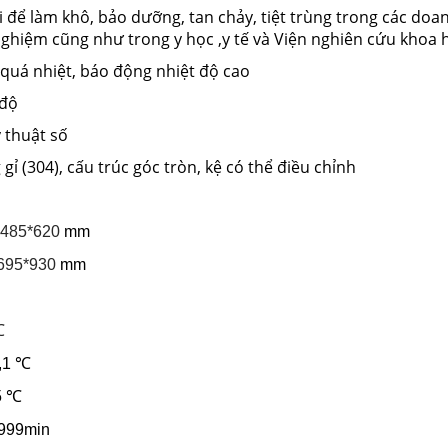
 để làm khô, bảo dưỡng, tan chảy, tiệt trùng trong các doa
ghiệm cũng như trong y học ,y tế và Viện nghiên cứu khoa 
 quá nhiệt, báo động nhiệt độ cao
 độ
ỹ thuật số
gỉ (304), cấu trúc góc tròn, kệ có thể điều chỉnh
*485*620
mm
695*930
mm
℃
0,1 ℃
,5 ℃
 9999min