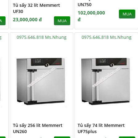
UN750
Tủ sấy 32 lít Memmert
UF30
102,000,000
MUA
23,000,000 đ
đ
A
MUA
g
0975.646.818 Ms.Nhung
0975.646.818 Ms.Nhung
Tủ sấy 256 lít Memmert
Tủ sấy 74 lít Memmert
UN260
UF75plus