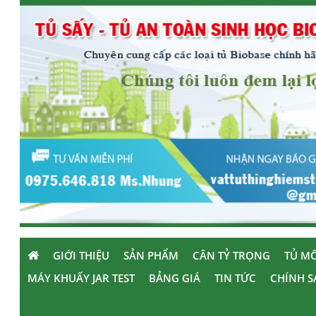
GIỚI THIỆU
SẢN PHẨM
CÂN TỶ TRỌNG
TỦ MÔ
MÁY KHUẤY JAR TEST
BẢNG GIÁ
TIN TỨC
CHÍNH S