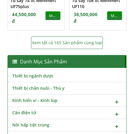
Tủ sấy 74 lít Memmert
Tủ sấy 108 lít Memmert
UF75plus
UF110
44,500,000
38,500,000
MUA
MUA
đ
đ
Xem tất cả 165 Sản phẩm cùng loại
Danh Mục Sản Phẩm
Thiết bị ngành dược
Thiết bị chăn nuôi - Thú y
Kính hiển vi - Kính lúp
Cân điện tử
Nồi hấp tiệt trùng