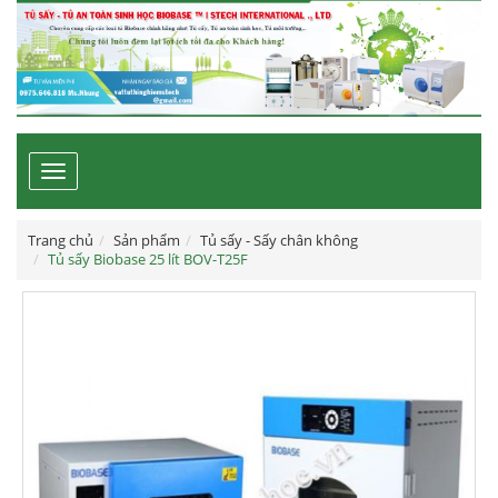
Toggle
navigation
Trang chủ
Sản phẩm
Tủ sấy - Sấy chân không
Tủ sấy Biobase 25 lít BOV-T25F