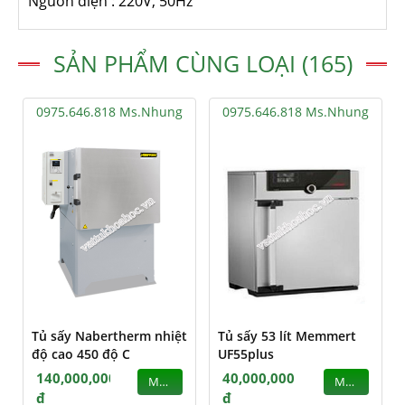
Nguồn điện : 220V, 50Hz
SẢN PHẨM CÙNG LOẠI (165)
0975.646.818 Ms.Nhung
0975.646.818 Ms.Nhung
Tủ sấy Nabertherm nhiệt
Tủ sấy 53 lít Memmert
độ cao 450 độ C
UF55plus
140,000,000
40,000,000
MUA
MUA
đ
đ