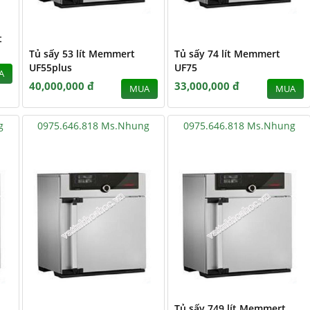
t
Tủ sấy 53 lít Memmert
Tủ sấy 74 lít Memmert
UF55plus
UF75
A
40,000,000 đ
33,000,000 đ
MUA
MUA
g
0975.646.818 Ms.Nhung
0975.646.818 Ms.Nhung
Tủ sấy 749 lít Memmert