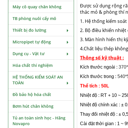
Được sử dụng rộng rãi
Máy cô quay chân không
thác mỏ & phòng thí n
TB phòng nuôi cấy mô
1. Hệ thống kiểm soát
2. Bộ điều khiển nhiệt
Thiết bị đo lường
3. Màn hình hiển thị k
Micropipet tự động
4.Chất liệu thép không 
Dụng cụ - Vật tư
Thông số kỹ thuật :
Hóa chất thí nghiệm
Kích thước ngoài :
370
Kích thước trong :
540*
HỆ THỐNG KIỂM SOÁT AN
TOÀN
Thể tích : 50L
Đồ bảo hộ hóa chất
Nhiệt độ : RT + 10 ~ 2
Nhiệt độ chính xác : ± 
Bơm hút chân không
Thay đổi nhiệt độ : ± 0
Tủ an toàn sinh học - Hãng
Novapro
Cài đặt thời gian : 1 ~