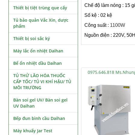
Chế độ làm nóng : 15 g
Thiết bị tiệt trùng que cấy
Số kệ : 02 kệ
Tủ bảo quản Vắc Xin, dược
Công suất :
1100W
phẩm
Nguồn điện : 220V, 50
Thiết bị soi sắc ký
Máy lắc ổn nhiệt Daihan
Bể ổn nhiệt dầu Daihan
0975.646.818 Ms.Nhun
TỦ THỬ LÃO HÓA THUỐC
CẤP TỐC/ TỦ VI KHÍ HẬU/ TỦ
MÔI TRƯỜNG
Bàn soi gel UV/ Bàn soi gel
UV Daihan
Bếp đun bình cầu Daihan
Máy khuấy Jar Test