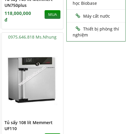
học Biobase
UN750plus
118,000,000
MUA
Máy cất nước
đ
Thiết bị phòng thí
nghiệm
0975.646.818 Ms.Nhung
Tủ sấy 108 lít Memmert
UF110