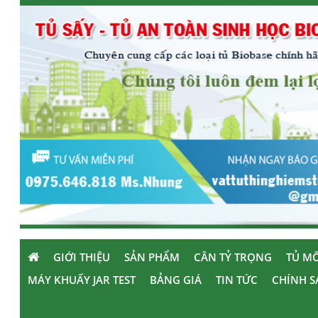
GIỚI THIỆU
SẢN PHẨM
CÂN TỶ TRỌNG
TỦ MÔ
MÁY KHUẤY JAR TEST
BẢNG GIÁ
TIN TỨC
CHÍNH S