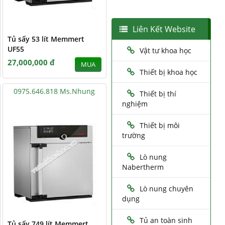
Liên Kết Website
Tủ sấy 53 lít Memmert
UF55
Vật tư khoa học
27,000,000 đ
MUA
Thiết bị khoa học
0975.646.818 Ms.Nhung
Thiết bị thí
nghiệm
Thiết bị môi
trường
Lò nung
Nabertherm
Lò nung chuyên
dụng
Tủ an toàn sinh
Tủ sấy 749 lít Memmert