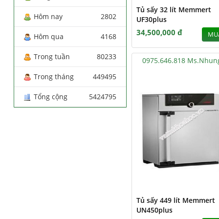
Tủ sấy 32 lít Memmert
Hôm nay
2802
UF30plus
34,500,000 đ
MU
Hôm qua
4168
Trong tuần
80233
0975.646.818 Ms.Nhun
Trong tháng
449495
Tổng cộng
5424795
Tủ sấy 449 lít Memmert
UN450plus