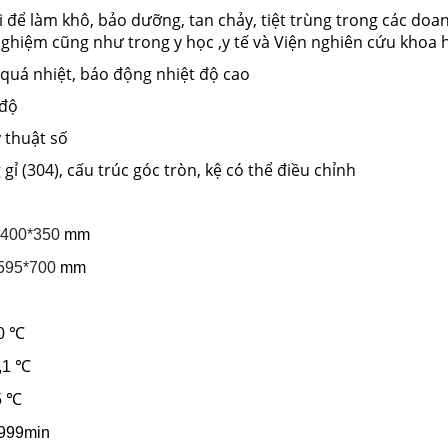
 để làm khô, bảo dưỡng, tan chảy, tiệt trùng trong các doa
ghiệm cũng như trong y học ,y tế và Viện nghiên cứu khoa 
 quá nhiệt, báo động nhiệt độ cao
 độ
ỹ thuật số
gỉ (304), cấu trúc góc tròn, kệ có thể điều chỉnh
*400*350
mm
595*700
mm
50 ℃
0,1 ℃
,5 ℃
 9999min