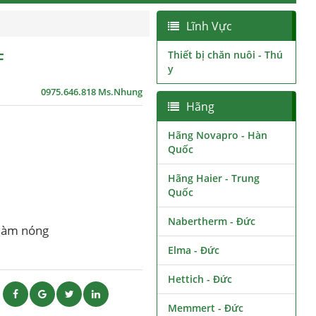
Lĩnh Vực
F
Thiết bị chăn nuôi - Thú
y
0975.646.818 Ms.Nhung
Hãng
Hãng Novapro - Hàn
Quốc
Hãng Haier - Trung
Quốc
Nabertherm - Đức
 làm nóng
Elma - Đức
Hettich - Đức
ẽ
Memmert - Đức