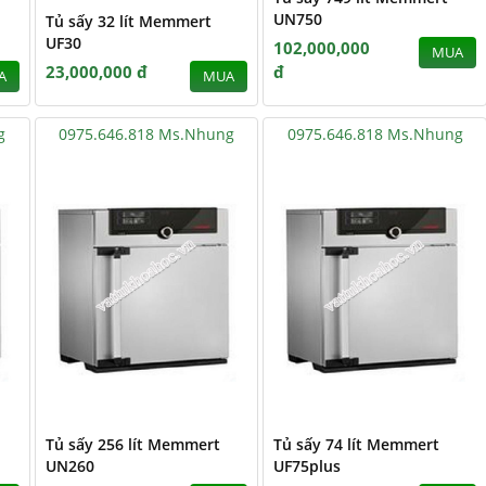
UN750
Tủ sấy 32 lít Memmert
UF30
102,000,000
MUA
23,000,000 đ
đ
A
MUA
g
0975.646.818 Ms.Nhung
0975.646.818 Ms.Nhung
Tủ sấy 256 lít Memmert
Tủ sấy 74 lít Memmert
UN260
UF75plus