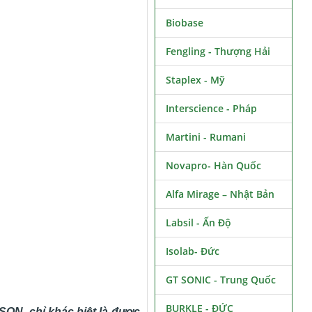
Biobase
Fengling - Thượng Hải
Staplex - Mỹ
Interscience - Pháp
Martini - Rumani
Novapro- Hàn Quốc
Alfa Mirage – Nhật Bản
Labsil - Ấn Độ
Isolab- Đức
GT SONIC - Trung Quốc
BURKLE - ĐỨC
ON, chỉ khác biệt là được