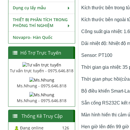
Dụng cụ lấy mẫu
Kích thước bên trong t
THIẾT BỊ PHÂN TÍCH TRONG
Kích thước bên ngoài t
PHÒNG THÍ NGHIỆM
Công suất gia nhiệt: 1
Novapro- Hàn Quốc
Dải nhiệt độ: Nhiệt đ
Hổ Trợ Trực Tuyến
Sensor: PT100
Thời gian gia nhiệt: 35
Tư vấn trực tuyến - 0975.646.818
Thời gian phục hồi(cửa
Ms.Nhung - 0975.646.818
Bộ điều khiển Smart-L
Ms.Nhung - 0975.646.818
Sẵn cổng RS232C kết n
Màn hình hiển thị cảm 
Thống Kê Truy Cập
Hẹn giờ lên đến 99 giờ
Đang online
126