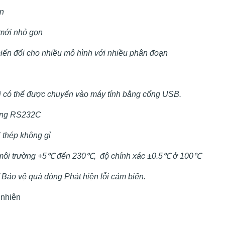
n
 mới nhỏ gọn
biến đổi cho nhiều mô hình với nhiều phân đoạn
ại có thể được chuyển vào máy tính bằng cổng USB.
cổng RS232C
 thép không gỉ
môi trường +5
℃
đến 230
℃
, độ chính xác ±0.5
℃
ở 100
℃
/ Bảo vệ quá dòng Phát hiện lỗi cảm biến.
 nhiên