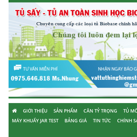
GIỚI THIỆU
SẢN PHẨM
CÂN TỶ TRỌNG
TỦ MÔ
MÁY KHUẤY JAR TEST
BẢNG GIÁ
TIN TỨC
CHÍNH S