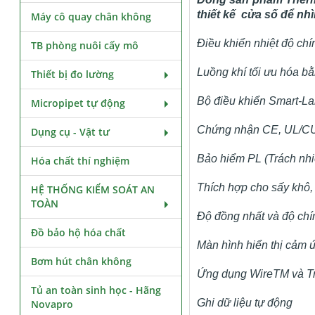
thiết kế cửa số để nh
Máy cô quay chân không
Điều khiển nhiệt độ chí
TB phòng nuôi cấy mô
Luồng khí tối ưu hóa bằ
Thiết bị đo lường
Bộ điều khiển Smart-L
Micropipet tự động
Chứng nhận CE, UL/C
Dụng cụ - Vật tư
Bảo hiểm PL (Trách nh
Hóa chất thí nghiệm
Thích hợp cho sấy khô,
HỆ THỐNG KIỂM SOÁT AN
TOÀN
Độ đồng nhất và độ chí
Đồ bảo hộ hóa chất
Màn hình hiển thị cảm ứ
Bơm hút chân không
Ứng dụng Wire
TM
và T
Tủ an toàn sinh học - Hãng
Ghi dữ liệu tự động
Novapro