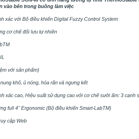
ìn vào bên trong buồng làm việc
nh xác với Bộ điều khiển Digital Fuzzy Control System
ng cơ chế đối lưu tự nhiên
ab
TM
UL
iệm với sản phẩm)
 nung khô, ủ nóng, hóa rắn và ngưng kết
nh xác cao, Hiệu suất sử dụng cao với cơ chế sưởi ấm: 3 cạnh 
ng full 4'' Ergonomic (Bộ điều khiển Smart-Lab
TM
)
ruy cập Web