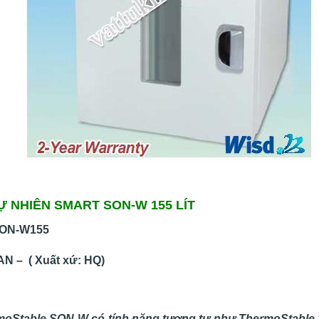
Ự NHIÊN SMART SON-W 155 LÍT
 ON-W155
N – ( Xuất xứ: HQ)
Stable SON-W có tính năng tương tự như ThermoStable S