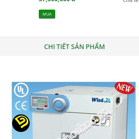
Chia s
MUA
CHI TIẾT SẢN PHẨM