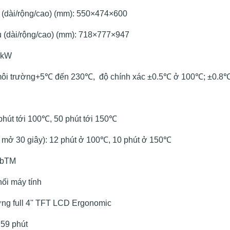
ủ (dài/rộng/cao) (mm): 550×474×600
ủ (dài/rộng/cao) (mm): 718×777×947
.6kW
ộ môi trường+5℃ đến 230℃, độ chính xác ±0.5℃ ở 100℃; ±0.
 phút tới 100℃, 50 phút tới 150℃
 mở 30 giây): 12 phút ở 100℃, 10 phút ở 150℃
ab
TM
ối máy tính
ứng full 4'' TFT LCD Ergonomic
 59 phút