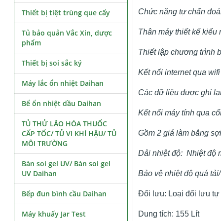
Chức năng tự chẩn đoá
Thiết bị tiệt trùng que cấy
Thân máy thiết kế kiểu
Tủ bảo quản Vắc Xin, dược
phẩm
Thiết lập chương trình 
Thiết bị soi sắc ký
Kết nối internet qua wifi
Máy lắc ổn nhiệt Daihan
Các dữ liệu được ghi l
Bể ổn nhiệt dầu Daihan
Kết nối máy tính qua 
TỦ THỬ LÃO HÓA THUỐC
CẤP TỐC/ TỦ VI KHÍ HẬU/ TỦ
Gồm 2 giá làm bằng sợi
MÔI TRƯỜNG
Dải nhiệt độ: Nhiệt độ 
Bàn soi gel UV/ Bàn soi gel
UV Daihan
Bảo vệ nhiệt độ quá tải
Bếp đun bình cầu Daihan
Đối lưu: Loại đối lưu tự
Máy khuấy Jar Test
Dung tích: 155 Lít