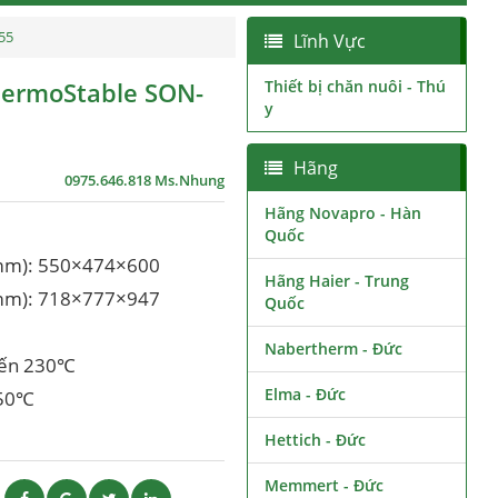
55
Lĩnh Vực
ThermoStable SON-
Thiết bị chăn nuôi - Thú
y
Hãng
0975.646.818 Ms.Nhung
Hãng Novapro - Hàn
Quốc
 (mm): 550×474×600
Hãng Haier - Trung
 (mm): 718×777×947
Quốc
Nabertherm - Đức
 đến 230℃
Elma - Đức
150℃
Hettich - Đức
Memmert - Đức