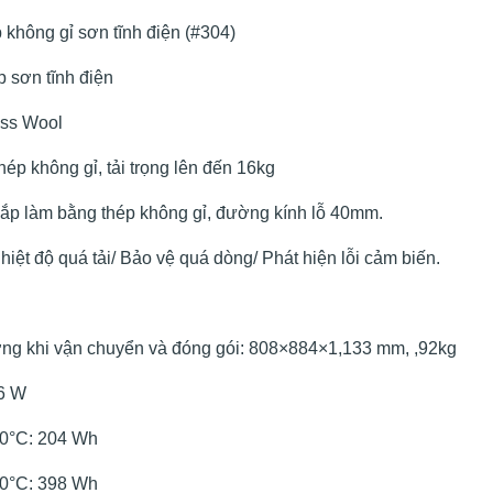
p không gỉ sơn tĩnh điện (#304)
p sơn tĩnh điện
ass Wool
ép không gỉ, tải trọng lên đến 16kg
nắp làm bằng thép không gỉ, đường kính lỗ 40mm.
iệt độ quá tải/ Bảo vệ quá dòng/ Phát hiện lỗi cảm biến.
ợng khi vận chuyển và đóng gói: 808×884×1,133 mm, ,92kg
66 W
00°C: 204 Wh
50°C: 398 Wh