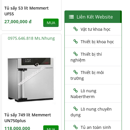
Tủ sấy 53 lít Memmert
UF55
Liên Kết Website
27,000,000 đ
MUA
Vật tư khoa học
0975.646.818 Ms.Nhung
Thiết bị khoa học
Thiết bị thí
nghiệm
Thiết bị môi
trường
Lò nung
Nabertherm
Lò nung chuyên
Tủ sấy 749 lít Memmert
dụng
UN750plus
Tủ an toàn sinh
118,000,000
MUA