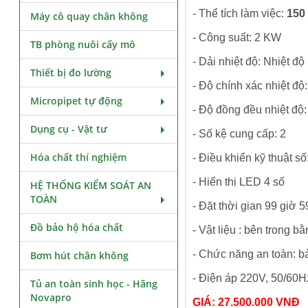
- Thể tích làm việc:
150 
Máy cô quay chân không
- Công suất: 2 KW
TB phòng nuôi cấy mô
- Dải nhiệt độ: Nhiệt đ
Thiết bị đo lường
- Độ chính xác nhiệt độ:
Micropipet tự động
- Độ đồng đều nhiệt độ:
Dụng cụ - Vật tư
- Số kệ cung cấp: 2
Hóa chất thí nghiệm
- Điều khiển kỹ thuật số
- Hiển thị LED 4 số
HỆ THỐNG KIỂM SOÁT AN
TOÀN
- Đặt thời gian 99 giờ 5
Đồ bảo hộ hóa chất
- Vật liệu : bên trong 
- Chức năng an toàn: bả
Bơm hút chân không
- Điện áp 220V, 50/60H
Tủ an toàn sinh học - Hãng
Novapro
GIÁ: 27.500.000 VNĐ