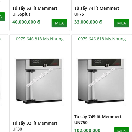
t
Tủ sấy 53 lít Memmert
Tủ sấy 74 lít Memmert
UF55plus
UF75
A
40,000,000 đ
33,000,000 đ
MUA
MUA
g
0975.646.818 Ms.Nhung
0975.646.818 Ms.Nhung
Tủ sấy 749 lít Memmert
UN750
Tủ sấy 32 lít Memmert
UF30
102,000,000
MUA