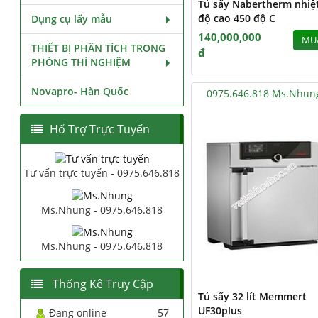
Tủ sấy Nabertherm nhiệ
độ cao 450 độ C
Dụng cụ lấy mẫu
140,000,000
MU
THIẾT BỊ PHÂN TÍCH TRONG
đ
PHÒNG THÍ NGHIỆM
Novapro- Hàn Quốc
0975.646.818 Ms.Nhun
Hổ Trợ Trực Tuyến
Tư vấn trực tuyến - 0975.646.818
Ms.Nhung - 0975.646.818
Ms.Nhung - 0975.646.818
Thống Kê Truy Cập
Tủ sấy 32 lít Memmert
UF30plus
Đang online
57