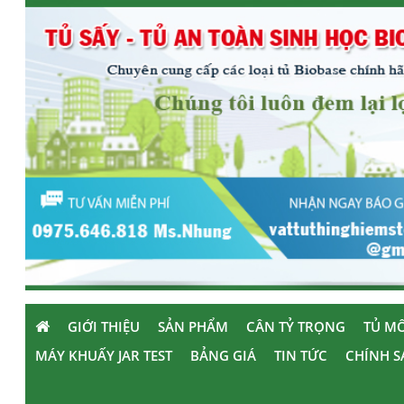
GIỚI THIỆU
SẢN PHẨM
CÂN TỶ TRỌNG
TỦ MÔ
MÁY KHUẤY JAR TEST
BẢNG GIÁ
TIN TỨC
CHÍNH S