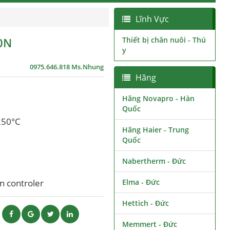
Lĩnh Vực
50N
Thiết bị chăn nuôi - Thú
y
0975.646.818 Ms.Nhung
Hãng
Hãng Novapro - Hàn
Quốc
 250°C
Hãng Haier - Trung
Quốc
Nabertherm - Đức
on controler
Elma - Đức
Hettich - Đức
ẽ
Memmert - Đức