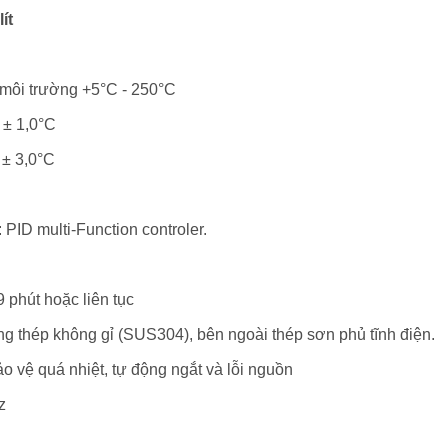
lít
ộ môi trường +5°C - 250°C
 ± 1,0°C
 ± 3,0°C
: PID multi-Function controler.
9 phút hoặc liên tục
bằng thép không gỉ (SUS304), bên ngoài thép sơn phủ tĩnh điện.
o vệ quá nhiệt, tự động ngắt và lỗi nguồn
z