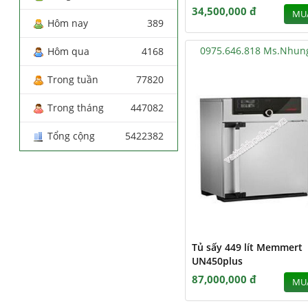
34,500,000 đ
MU
Hôm nay
389
0975.646.818 Ms.Nhun
Hôm qua
4168
Trong tuần
77820
Trong tháng
447082
Tổng cộng
5422382
Tủ sấy 449 lít Memmert
UN450plus
87,000,000 đ
MU