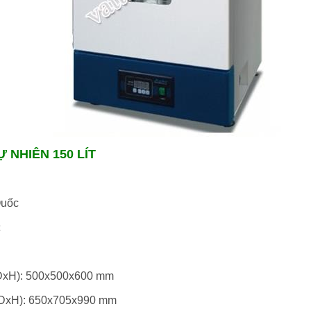
Ự NHIÊN 150 LÍT
Quốc
c
xDxH): 500x500x600 mm
xDxH): 650x705x990 mm