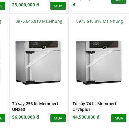
23,000,000 đ
đ
A
MUA
g
0975.646.818 Ms.Nhung
0975.646.818 Ms.Nhung
Tủ sấy 256 lít Memmert
Tủ sấy 74 lít Memmert
UN260
UF75plus
56,000,000 đ
44,500,000 đ
A
MUA
MUA